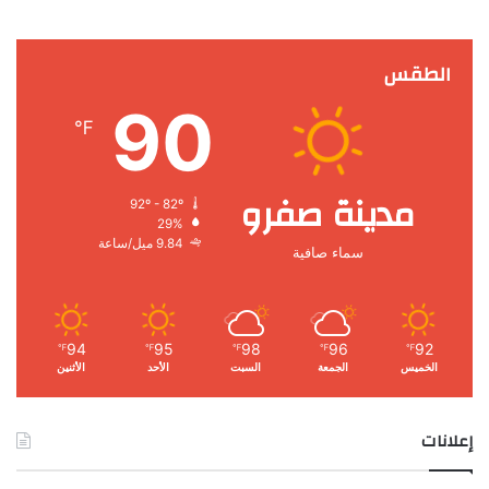
الطقس
90
℉
مدينة صفرو
92º - 82º
29%
9.84 ميل/ساعة
سماء صافية
94
95
98
96
92
℉
℉
℉
℉
℉
الخميس
الجمعة
السبت
الأحد
الأثنين
إعلانات