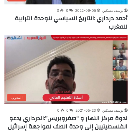
يوسف مسكين
2022-09-05
0
0
أحمد درداري :التاريخ السياسي للوحدة الترابية
للمغرب
المغرب
يوسف مسكين
2021-05-23
0
0
ندوة مركز النهار و “صفروبريس”:الدرداري يدعو
الفلسطينيين إلى وحدة الصف لمواجهة إسرائيل