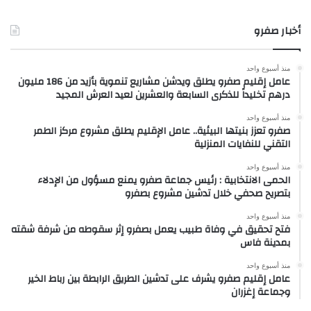
أخبار صفرو
منذ أسبوع واحد
عامل إقليم صفرو يطلق ويدشن مشاريع تنموية بأزيد من 186 مليون
درهم تخليداً للذكرى السابعة والعشرين لعيد العرش المجيد
منذ أسبوع واحد
صفرو تعزز بنيتها البيئية.. عامل الإقليم يطلق مشروع مركز الطمر
التقني للنفايات المنزلية
منذ أسبوع واحد
الحمى الانتخابية : رئيس جماعة صفرو يمنع مسؤول من الإدلاء
بتصريح صحفي خلال تدشين مشروع بصفرو
منذ أسبوع واحد
فتح تحقيق في وفاة طبيب يعمل بصفرو إثر سقوطه من شرفة شقته
بمدينة فاس
منذ أسبوع واحد
عامل إقليم صفرو يشرف على تدشين الطريق الرابطة بين رباط الخير
وجماعة إغزران