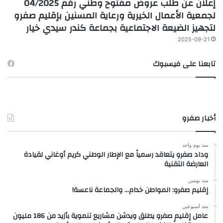
إعلان عن طلب عروض مفتوح وطني رقم 04/2025
لجمعية الأعمال الخيرية ورعاية المسنين بإقليم صفرو
لتجهيز الضيعة الاجتماعية بجماعة كندر سيدي خيار
2025-09-21
تابعنا على فيسبوك
أخبار صفرو
منذ يوم واحد
وداد صفرو يتعاقد رسمياً مع الإطار الوطني كريم أوغاني لقيادة
العارضة التقنية
منذ يومين
إقليم صفرو: المواطن خدام… والجماعة ناعسة!
منذ أسبوعين
عامل إقليم صفرو يطلق ويدشن مشاريع تنموية بأزيد من 186 مليون