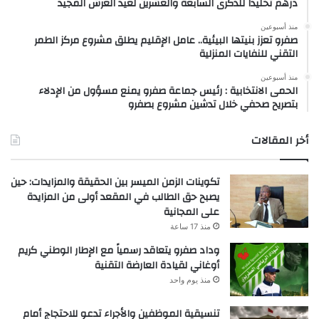
درهم تخليداً للذكرى السابعة والعشرين لعيد العرش المجيد
منذ أسبوعين
صفرو تعزز بنيتها البيئية.. عامل الإقليم يطلق مشروع مركز الطمر
التقني للنفايات المنزلية
منذ أسبوعين
الحمى الانتخابية : رئيس جماعة صفرو يمنع مسؤول من الإدلاء
بتصريح صحفي خلال تدشين مشروع بصفرو
أخر المقالات
تكوينات الزمن الميسر بين الحقيقة والمزايدات: حين
يصبح حق الطالب في المقعد أولى من المزايدة
على المجانية
منذ 17 ساعة
وداد صفرو يتعاقد رسمياً مع الإطار الوطني كريم
أوغاني لقيادة العارضة التقنية
منذ يوم واحد
تنسيقية الموظفين والأجراء تدعو للاحتجاج أمام