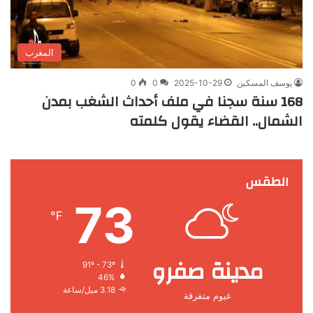
المغرب
يوسف المسكين
2025-10-29
0
0
168 سنة سجنا في ملف أحداث الشغب بمدن
الشمال.. القضاء يقول كلمته
الطقس
73
℉
مدينة صفرو
91º - 73º
46%
3.18 ميل/ساعة
غيوم متفرقة