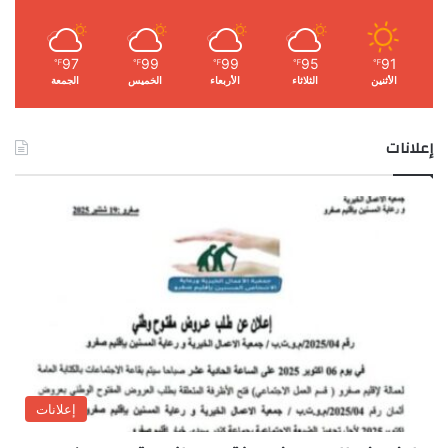
97
99
99
95
91
℉
℉
℉
℉
℉
الأثنين
الثلاثاء
الأربعاء
الخميس
الجمعة
إعلانات
إعلانات