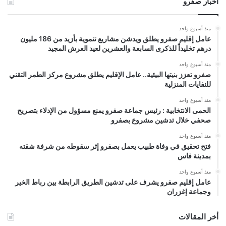
أخبار صفرو
منذ أسبوع واحد
عامل إقليم صفرو يطلق ويدشن مشاريع تنموية بأزيد من 186 مليون
درهم تخليداً للذكرى السابعة والعشرين لعيد العرش المجيد
منذ أسبوع واحد
صفرو تعزز بنيتها البيئية.. عامل الإقليم يطلق مشروع مركز الطمر التقني
للنفايات المنزلية
منذ أسبوع واحد
الحمى الانتخابية : رئيس جماعة صفرو يمنع مسؤول من الإدلاء بتصريح
صحفي خلال تدشين مشروع بصفرو
منذ أسبوع واحد
فتح تحقيق في وفاة طبيب يعمل بصفرو إثر سقوطه من شرفة شقته
بمدينة فاس
منذ أسبوع واحد
عامل إقليم صفرو يشرف على تدشين الطريق الرابطة بين رباط الخير
وجماعة إغزران
أخر المقالات