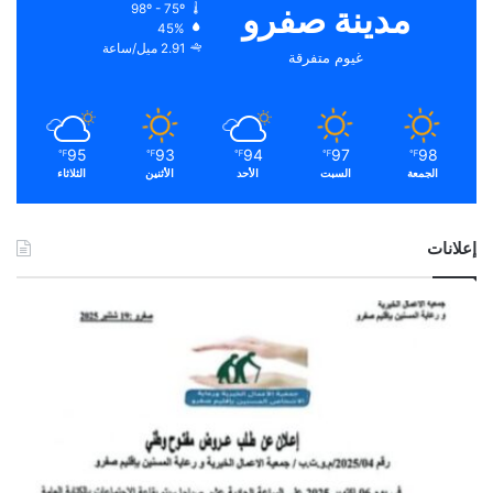
مدينة صفرو
98º - 75º
45%
2.91 ميل/ساعة
غيوم متفرقة
95
93
94
97
98
℉
℉
℉
℉
℉
الجمعة
السبت
الأحد
الأثنين
الثلاثاء
إعلانات