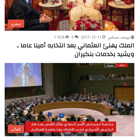
صفرو
يوسف مسكين
2017-12-11
0
1٬309
الملك يهنئ العثماني بعد انتخابه أمينا عاما ..
ويشيد بخدمات بنكيران
العالم