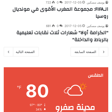
يوسف مسكين
2017-12-05
0
722
الـFIFA: مجموعة المغرب الأقوى في مونديال
روسيا
يوسف مسكين
2017-12-05
0
681
"الكرامة أولا" شعارات ثلاث نقابات تعليمية
بالرباط والداخلة"
الصفحة السابقة
الصفحة التالية
الطقس
80
℉
مدينة صفرو
97º - 80º
34%