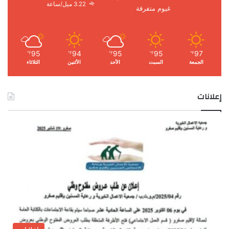
3.22 ميل/ساعة
غيوم متفرقة
95
94
95
95
97
℉
℉
℉
℉
℉
الجمعة
السبت
الأحد
الأثنين
الثلاثاء
إعلانات