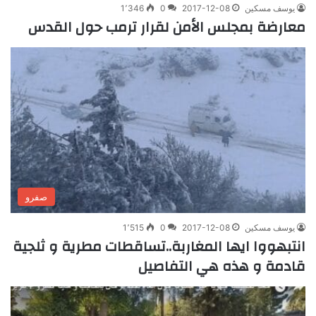
يوسف مسكين
2017-12-08
0
1٬346
معارضة بمجلس الأمن لقرار ترمب حول القدس
صفرو
يوسف مسكين
2017-12-08
0
1٬515
انتبهووا ايها المغاربة..تساقطات مطرية و ثلجية
قادمة و هذه هي التفاصيل