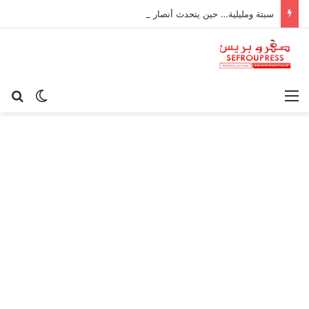
سبتة ومليلية… حين يتحدث أنصار الديمقراطية بلسان الاستعمار
القائمة
بح
الوضع ا