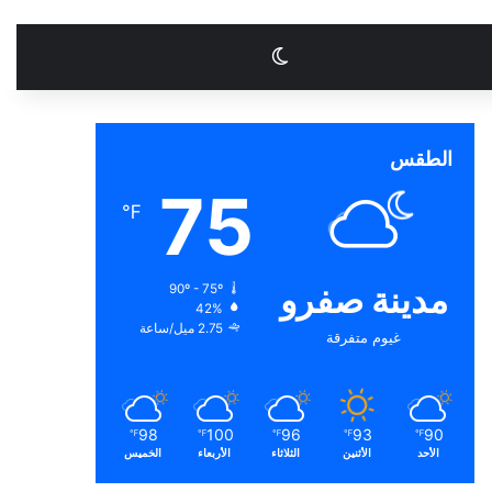
الوضع المظلم
الطقس
75
℉
مدينة صفرو
90º - 75º
42%
2.75 ميل/ساعة
غيوم متفرقة
98
100
96
93
90
℉
℉
℉
℉
℉
الأحد
الأثنين
الثلاثاء
الأربعاء
الخميس