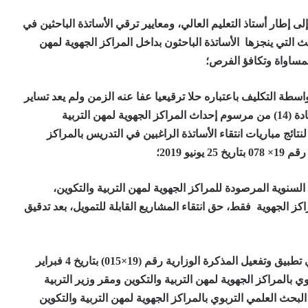
 إطار أستاذ التعليم العالي، ومعايير ترقي الأساتذة الباحثين في
التي ينجزها الأساتذة الباحثون بداخل المراكز الجهوية لمهن
لمساواة وتكافؤ الفرص؛
واسطة التكليف باعتباره حلا ترقيعيا عفا عنه الزمن ولم يعد تساير
المفهوم لتدبير الموارد البشرية، فضلا عن تعارضه مع المادة (14) من مرسوم إحداث المراكز الجهوية لمهن التربية
لنتائج مباريات انتقاء الأساتذة الراغبين في التدريس بالمراكز
و 2019؛
سنوية المرصودة للمراكز الجهوية لمهن التربية والتكوين،
اكز الجهوية فقط، حق انتقاء المشاريع القابلة للتمويل، بعد تدقيق
إشراك الجامعات وهياكل وبينات البحث العلمي بها، في تطبيق وتفعيل المذكرة الوزارية رقم (19×015) بتاريخ 4 فبراير
ي بالمراكز الجهوية لمهن التربية والتكوين ومقر وزير التربية
در في 9 يناير 2019 بتحديد هياكل البحث العلمي التربوي بالمراكز الجهوية لمهن التربية والتكوين