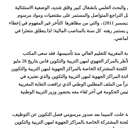
ي والبحث العلمي بانشغال كبير وقلق شديد، الوضعية الاستثنائية
ي ظل التراجع المتواصل والمستمر على مقتضيات ومواد مرسوم
إحداثها رقم 2.11.672 والصادر بتاريخ 27 محرم 1433 (23 ديسمبر 2011) ، والتي من مظاهرها التأخر غير المفهوم في إعطاء
ذي يستمر رهنه كل سنة بالمناصب المالية؛ لذا ينطلق متعثرا في
الماضي.
بة المغربية للتعليم العالي منذ تأسيسها، فقد سعى المكتب
الوطني للنقابة لعقد أول مجلس تنسيق قطاعي لتكوين الأطر بالمركز الجهوي لمهن التربية والتكوين فاس بتاريخ 28 مايو
ماع اللجنة المشتركة الخاصة بالمراكز الجهوية لمهن التربية والتكوين
لف المطلبي لأساتذة المراكز الجهوية لمهن التربية والتكوين والذي نعتبره في
تجزأ من الملف المطلبي الوطني الذي ترافعت النقابة المغربية
رئيس الحكومة في آخر لقاء معه بحضور وزير التربية الوطنية
نية خلت، لاسيما بعد صدور مرسومي فصل التكوين عن التوظيف،
اللجنة المشتركة الخاصة بالمراكز الجهوية لمهن التربية والتكوين