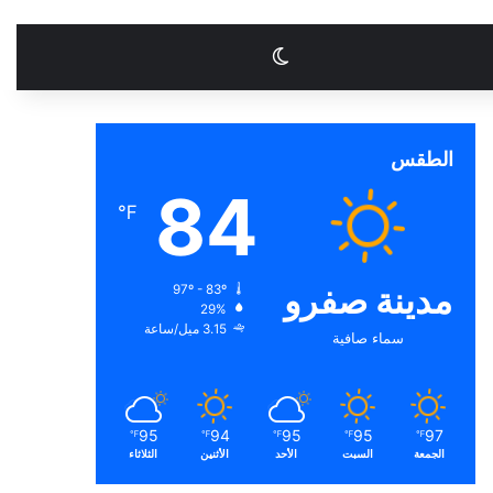
الوضع المظلم
الطقس
84
℉
مدينة صفرو
97º - 83º
29%
3.15 ميل/ساعة
سماء صافية
95
94
95
95
97
℉
℉
℉
℉
℉
الجمعة
السبت
الأحد
الأثنين
الثلاثاء