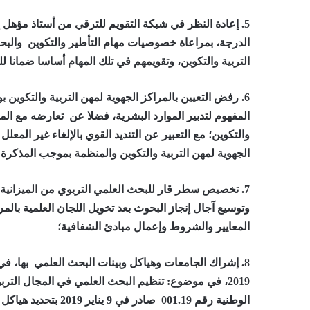
5.
إعادة النظر في شبكة التقويم للترقي من أستاذ مؤهل إلى
الدرجة، بمراعاة خصوصيات مهام التأطير والتكوين والبحث 
التربية والتكوين، وتقويمهم في تلك المهام أساسا ضمانا ل
6.
رفض التعيين بالمراكز الجهوية لمهن التربية والتكوين ب
والتكوين؛ مع التعبير عن التنديد القوي بالإلغاء غير المعلل 
الجهوية لمهن التربية والتكوين والمنظمة بموجب المذكرة رقم 19× 078 بتاريخ 25 يوني
7.
تخصيص سطر قار للبحث العلمي التربوي من الميزانية ال
وتوسيع آجال إنجاز البحوث بعد تخويل اللجان العلمية بالمر
المعايير والشروط وإعمال مبادئ الشفافية؛
8.
2019، في موضوع: تنظيم البحث العلمي في المجال التربو
الوطنية رقم 001.19 صا