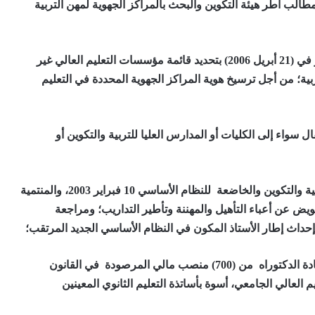
مطالب أطر هيئة التكوين والبحث بالمراكز الجهوية لمهن التربية
تعديل المادة الأولى من المرسوم رقم ‏‏2.05.885 الصادر في (21 أبريل 2006) بتحديد قائمة مؤسسات التعليم العالي ‏غير
ة لمهن التربية؛ من أجل ترسيخ هوية المراكز الجهوية المحددة في التعليم
ال سواء إلى الكليات أو المدارس العليا للتربية والتكوين أو
إنصاف جميع الأطر العاملة بالمراكز الجهوية لمهن التربية والتكوين والخاضعة للنظام الأساسي 10 فبراير 2003، والمنتمية
لتعويض عن أعباء التأهيل والمهننة وتأطير التداريب؛ ومراجعة
إحداث إطار الأستاذ المكون في النظام الأساسي الجديد المرتقب؛
تخصيص حصيص للأساتذة المكونين الحاصلين على شهادة الدكتوراه من (700) منصب مالي المرصودة في القانون
عليم العالي الجامعي، أسوة بأساتذة التعليم الثانوي المعينين