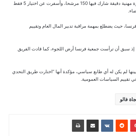
وجاء هذا التعيين بقرار من الوزير الأول الفرنسي، بعد مسطرة مهنية دقيقة شارك فيها 150 مرشحا، وأسفرت عن اختيار 5 فقط
رنسا، حيث يضطلع بمهمة مراقبة تدبير المال العام وتقييم
 إذ سبق أن ترأست جمعية فرنسا أرض اللجوء، كما قادت الفريق
لقاسم على أن تعيينها لم يكن له أي طابع سياسي، مؤكدة أنها “اختارت طريق التحدي
في تقييم السياسات العمومية.
جاة فالو
بينتيريست
مشاركة عبر البريد
طباعة