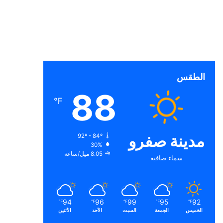
الطقس
88
℉
مدينة صفرو
92º - 84º
30%
8.05 ميل/ساعة
سماء صافية
94
96
99
95
92
℉
℉
℉
℉
℉
الخميس
الجمعة
السبت
الأحد
الأثنين