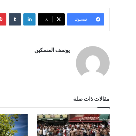
لينكدإن
فيسبوك
‫X
يوسف المسكين
مقالات ذات صلة