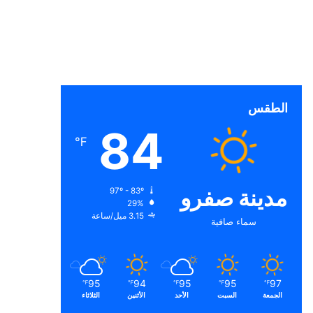
الطقس
84
℉
مدينة صفرو
97º - 83º
29%
3.15 ميل/ساعة
سماء صافية
95
94
95
95
97
℉
℉
℉
℉
℉
الجمعة
السبت
الأحد
الأثنين
الثلاثاء