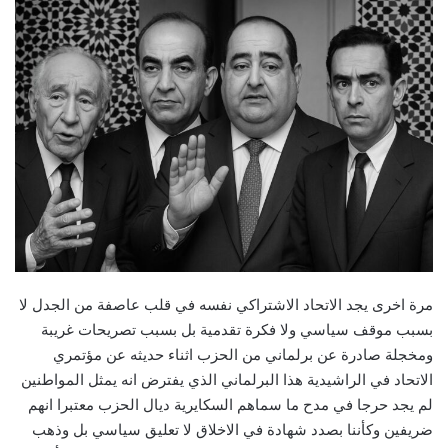
مرة اخرى يجد الاتحاد الاشتراكي نفسه في قلب عاصفة من الجدل لا
بسبب موقف سياسي ولا فكرة تقدمية بل بسبب تصريحات غريبة
ومخجلة صادرة عن برلماني من الحزب اثناء حديثه عن مؤتمري
الاتحاد في الراشيدية هذا البرلماني الذي يفترض انه يمثل المواطنين
لم يجد حرجا في مدح ما سماهم السكايرية ديال الحزب معتبرا انهم
ضريفين وكأننا بصدد شهادة في الاخلاق لا تعليق سياسي بل وذهب