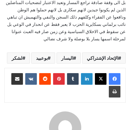
بل الى وقفة صادقة تراجع المسار وتعيد الاعتبار لتضحيات المناضلين
الذين لم يكونوا جيدين لانهم سكارى بل لانهم حملوا هم الوطن
ودافعوا عن الفقراء وكلفهم ذلك السجن والنفي والتهميش ان تباهي
نائب برلماني بسكايرية الحزب لا يعبر فقط عن انحدار في الوعي بل
عن سقوط في الاخلاق السياسية وعن زمن صار فيه العبث عنوانا
لمرحلة اسمها يسار بلا بوصلة ولا شرف نضالي
الإتحاد الإشتراكي
اليسار
بوعبيد
لشكر
لينكدإن
بينتيريست
مشاركة عبر البريد
طباعة