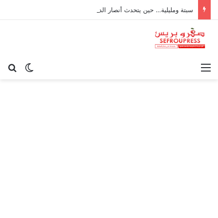
سبتة ومليلية… حين يتحدث أنصار الديمقراطية بلسان الاستعمار
القائمة
بح
الوضع ا