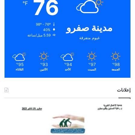
76
℉
مدينة صفرو
98º - 76º
40%
5.59 ميل/ساعة
غيوم متفرقة
95
93
94
97
98
℉
℉
℉
℉
℉
الجمعة
السبت
الأحد
الأثنين
الثلاثاء
إعلانات