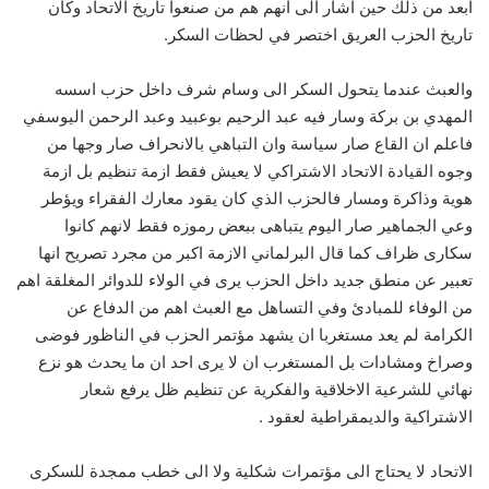
ابعد من ذلك حين اشار الى انهم هم من صنعوا تاريخ الاتحاد وكأن
تاريخ الحزب العريق اختصر في لحظات السكر.
والعبث عندما يتحول السكر الى وسام شرف داخل حزب اسسه
المهدي بن بركة وسار فيه عبد الرحيم بوعبيد وعبد الرحمن اليوسفي
فاعلم ان القاع صار سياسة وان التباهي بالانحراف صار وجها من
وجوه القيادة الاتحاد الاشتراكي لا يعيش فقط ازمة تنظيم بل ازمة
هوية وذاكرة ومسار فالحزب الذي كان يقود معارك الفقراء ويؤطر
وعي الجماهير صار اليوم يتباهى ببعض رموزه فقط لانهم كانوا
سكارى ظراف كما قال البرلماني الازمة اكبر من مجرد تصريح انها
تعبير عن منطق جديد داخل الحزب يرى في الولاء للدوائر المغلقة اهم
من الوفاء للمبادئ وفي التساهل مع العبث اهم من الدفاع عن
الكرامة لم يعد مستغربا ان يشهد مؤتمر الحزب في الناظور فوضى
وصراخ ومشادات بل المستغرب ان لا يرى احد ان ما يحدث هو نزع
نهائي للشرعية الاخلاقية والفكرية عن تنظيم ظل يرفع شعار
الاشتراكية والديمقراطية لعقود .
الاتحاد لا يحتاج الى مؤتمرات شكلية ولا الى خطب ممجدة للسكرى