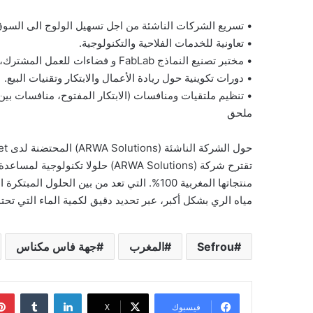
• تسريع الشركات الناشئة من اجل تسهيل الولوج الى السو
• تعاونية للخدمات الفلاحية والتكنولوجية.
• مختبر تصنيع النماذج FabLab و فضاءات للعمل المشترك،
• دورات تكوينية حول ريادة الأعمال والابتكار وتقنيات البيع.
• تنظيم ملتقيات ومنافسات (الابتكار المفتوح، منافسات بين 
ملحق
حول الشركة الناشئة (ARWA Solutions) المحتضنة لدى Lab-To-Market
تقترح شركة (ARWA Solutions) حلولا
منتجاتها المغربية 100%. التي تعد من بين الح
مياه الري بشكل أكبر، عبر تحديد دقيق لكمية الماء التي تح
Sefrou
المغرب
جهة فاس مكناس
لينكدإن
فيسبوك
‫X