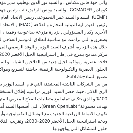
والي جهة فاس مكناس ، و السيد نور الدين بوطيب مدير مؤ
كومادير COMADER ، والسيد يونس الرفيق نا
بصفرو, و التي تزامنت مع مناسبة انطلاق الموسم الفلاحي لسنة2022 -
فلاحة عصرية ومواكبة لجيل جديد من الفلاحين الشباب و الم
تصنيع النماذجFabLab.
100% و الذي يتكيف تماما مع متطلبات الفلاح المغربي المتوسط الدخل
تكييف الأنماط الزراعية الجديدة مع الوسائل التكنولوجية وأيض
ودعم استراتيجية الجيل
حلول للمشاكل التي يواجهونها