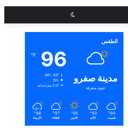
الوضع المظلم
الطقس
96
℉
مدينة صفرو
96º - 83º
18%
5.01 ميل/ساعة
غيوم متفرقة
98
97
95
92
94
℉
℉
℉
℉
℉
السبت
الأحد
الأثنين
الثلاثاء
الأربعاء