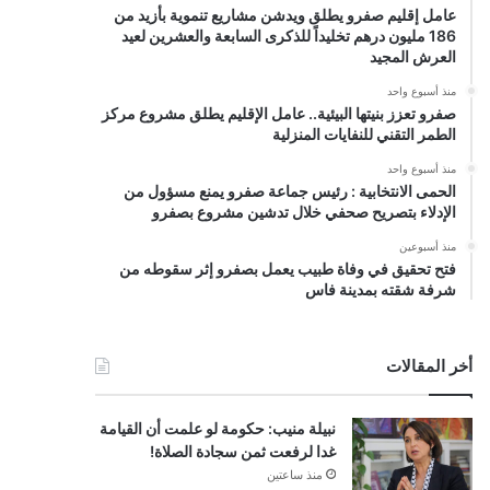
عامل إقليم صفرو يطلق ويدشن مشاريع تنموية بأزيد من
186 مليون درهم تخليداً للذكرى السابعة والعشرين لعيد
العرش المجيد
منذ أسبوع واحد
صفرو تعزز بنيتها البيئية.. عامل الإقليم يطلق مشروع مركز
الطمر التقني للنفايات المنزلية
منذ أسبوع واحد
الحمى الانتخابية : رئيس جماعة صفرو يمنع مسؤول من
الإدلاء بتصريح صحفي خلال تدشين مشروع بصفرو
منذ أسبوعين
فتح تحقيق في وفاة طبيب يعمل بصفرو إثر سقوطه من
شرفة شقته بمدينة فاس
أخر المقالات
نبيلة منيب: حكومة لو علمت أن القيامة
غدا لرفعت ثمن سجادة الصلاة!
منذ ساعتين