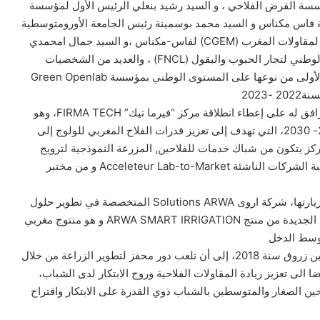
سسة القرض الفلاحي ، و السيد رشيد بنعلي الرئيس الأول لمؤسسة
ئب رئيس جهة فاس مكناس و السيد محمد بوسمينة رئيس الجامعة الأورومتوسطية
(UEMF) السيد و السيد عمر التجموعتي رئيس الاتحاد العام لمقاولات المغرب (CGEM) لفاس-مكناس ،و السيد جمال امحمدي
رئيس الفيدرالية الدولية للتجارة والفلاحة ( FIAC) و الاتحاد الوطني لتجار الحبوب والبقول (FNCL) ، والعديد من الشخصيات
الأخرى وكبار المسؤولين , بزيارة مزرعة بيداغوجية رقمية ، الأولى من نوعها على المستوى الوطني بمؤسسة Green Openlab
2023
خلال هذه الزيارة، أشرف السيد الوزير و الوفد الرسمي المرافق له على إعطاء انطلاقة مركز “فيرما تيك” FIRMA TECH، وهو
مركز مندمج يندرج في إطار استراتيجية الجيل الأخضر 2020- 2030، التي تهدف إلى تعزيز قدرات الفلاح المغربي للولوج إلى
ركز يتكون من شباك خدمات للفلاحين, المزرعة النموذجية لترويج
الحلول العصرية والتكنولوجية الرقمية، حاضنة لتسريع ومواكبة الشركات الناشئة Acceleteur Lab-to-Market و من مختبر
من بين الشركات الناشئة المختضنة التي قام السيد الوزير بزيارتها، شركة اروى Solutions ARWA المتخصصة في تطوير حلول
الري الذكي. حيث حضر السيد الوزير مراسيم إطلاق النسخة الجديدة من منتج ARWA SMART IRRIGATION و هو منتوج مغربي
تهدف مجموعة” (Green OpenLab)، التي أسسها السيد أمين زروق سنة 2018، إلى أن تلعب دور محفز لتطوير الزراعة من خلال
ا الى تعزيز ريادة المقاولات الفلاحية وروح الابتكار لدى الشباب،
 الأخضر 2020-2030، وتقريب الفلاحين الصغار والمتوسطين بالشباب ذوي القدرة على الابتكار واقتراح