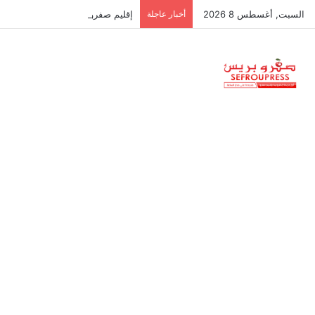
السبت, أغسطس 8 2026
أخبار عاجلة
إقليم صفرو: المواطن خدام… والجم