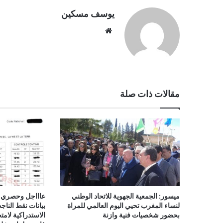
يوسف مسكين
موقع
الويب
مقالات ذات صلة
ميسور: الجمعية الجهوية للاتحاد الوطني
لنساء المغرب تحيي اليوم العالمي للمراة
بيانات نقط الناج
بحضور شخصيات فنية وازنة
الاستدراكية لامتح