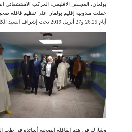
بولمان، المجلس الاقليمي، المركب الاستشفائي ال
عملت مندوبية إقليم بولمان على تنظيم قافلة صحي
أيام 26,25 و27 أبريل 2019 تحت إشراف السيد الكاتب العام بالعمالة والوفد المرافق له.
وشارك في هذه القافلة الصحية أساتذة في طب العي