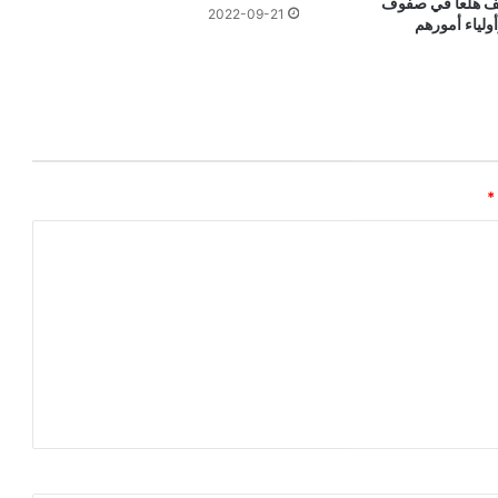
ف هلعا في صفوف
2022-09-21
أولياء أمورهم
*