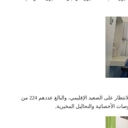
واستفاد من هذه القافلة كل المسجلين في لائحة الانتظار على الصعيد الإقليمي، والبالغ عددهم 224 من
صات الأخصائية والتحاليل المخبرية.