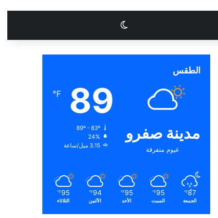
الوضع المظلم
الطقس
89
℉
مدينة صفرو
89º - 83º
24%
3.15 ميل/ساعة
غيوم متفرقة
95
94
95
95
87
℉
℉
℉
℉
℉
الجمعة
السبت
الأحد
الأثنين
الثلاثاء