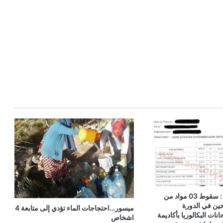
عاااجل وحصري : سقوط 03 مواد من
حين في الدورة
ميسور…احتجاجات الماء تؤدي إلى متابعة 4
انات البكالوريا بأكاديمة
اشخاص