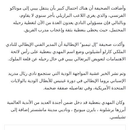
وأضافت الصحيفة أن هناك احتمال كبير بأن ينتقل بيبي إلى موناكو
الفرنسي، والذي يغري اللاعب البرازيلي بأجر سنوي لا يقاوم،
وبالتالي فإن مسؤولي النادي يعدون العدة من الآن لتغطية رحيله
المحتمل، حيث يحظى بنعطية بثقة وإعجاب مدرب الفريق.
وأكدت صحيفة “إل تيمبو” الإيطالية أن المدير الفني الإيطالي للنادي
الملكي كارلو أنشيلوتي وضع اسم المهدي بنعطية على رأس لائحة
الاهتمامات لتعويض البرتغالي بيبي في حال رحيله عن قلعة الملوك.
وتم نشر الخبر عشية المواجهة الودية التي ستجمع نادي ريَال مدريد
الإسباني بروما الإيطالي في دورة غينيس للأبطال الودية بالولايات
المتحدة الأمريكية، وفي تفاصيله صفقة ضخمة.
وكان المهدي بنعطية قد دخل ضمن أجندة العديد من الأندية العالمية
أبرزها برشلونة ، بايرن ميونيخ ، وناديي مدينة مانشستر إضافة إلى
تشيلسي.
لينكدإن
بينتيريست
مشاركة عبر البريد