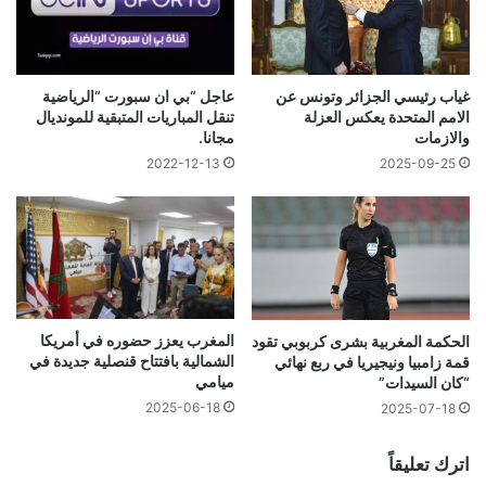
عاجل “بي ان سبورت “الرياضية
غياب رئيسي الجزائر وتونس عن
تنقل المباريات المتبقية للمونديال
الامم المتحدة يعكس العزلة
مجانا.
والازمات
2022-12-13
2025-09-25
المغرب يعزز حضوره في أمريكا
الحكمة المغربية بشرى كربوبي تقود
الشمالية بافتتاح قنصلية جديدة في
قمة زامبيا ونيجيريا في ربع نهائي
ميامي
“كان السيدات”
2025-06-18
2025-07-18
اترك تعليقاً