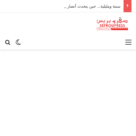
سبتة ومليلية… حين يتحدث أنصار الديمقراطية بلسان الاستعمار
القائمة
بح
الوضع ا