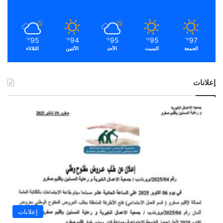
95
94
95
95
97
℉
℉
℉
℉
℉
الجمعة
السبت
الأحد
الأثنين
الثلاثاء
إعلانات
إعلانات