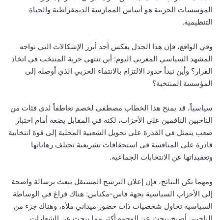
المؤسسات الحزبية هو أساس الممارسة الديمقراطية والحياة
التنظيمية.
وفي الواقع، فإن هذا الجدل يعكس أحد أبرز الإشكالات التي تواجه
المشهد السياسي المغربي اليوم: أين تنتهي حرية المنتخب في اتخاذ
القرار؟ وأين تبدأ حدود الالتزام بالانتماء الحزبي الذي أوصله إلى
المؤسسة المنتخبة؟
سياسياً، قد يمنح هذا الخطاب مصطفى لخصم تعاطفاً لدى فئات من
الناخبين الناقمين على الأحزاب، لكنه في المقابل يضعه أمام اختبار
صعب يتمثل في القدرة على تحويل الشعبية المحلية إلى قوة انتخابية
قادرة على المنافسة في استحقاقات تشريعية تختلف رهاناتها
وتعقيداتها عن الانتخابات الجماعية.
ومهما تكن النتائج، فإن إعلان الترشح المستقل يبعث برسالة واضحة
إلى الأحزاب السياسية بجهة فاس-مكناس: هناك فراغ في الوساطة
السياسية تحاول شخصيات ذات حضور ميداني ملأه، وهناك جزء من
الناخبين أصبح يبحث عن الوجوه أكثر مما يبحث عن الشعارات