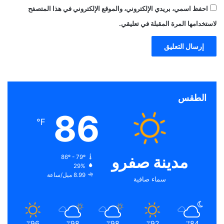
احفظ اسمي، بريدي الإلكتروني، والموقع الإلكتروني في هذا المتصفح
لاستخدامها المرة المقبلة في تعليقي.
الطقس
86
℉
مدينة صفرو
86º - 79º
29%
8.99 ميل/ساعة
سماء صافية
96
98
98
92
84
℉
℉
℉
℉
℉