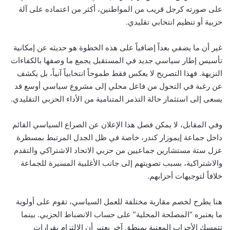
على صورته كرجل قريب من المواطنين، أكثر من اعتماده على آلة
حزبية أو تنظيم انتخابي تقليدي.
غير أن ما يضفي بعداً إضافياً على هذه الخطوة هو حديثه عن إمكانية
تأسيس إطار سياسي جديد في المستقبل يجمع ما وصفها بالكفاءات
النزيهة. فهذا التصريح لا يعكس فقط طموحاً انتخابياً آنياً، بل يكشف
عن رغبة في التحول من فاعل محلي إلى مشروع سياسي أوسع قد
يسعى إلى استثمار حالة التذمر المتنامية من الأداء الحزبي التقليدي.
وفي المقابل، لا يمكن فصل هذا الإعلان عن الصراع السياسي القائم
داخل جماعة إيموزار كندر، خاصة في ظل الجدل المرتبط بمسطرة
عزل ستة مستشارين جماعيين من حزبي الاتحاد الاشتراكي والتقدم
والاشتراكية، بسبب تصويتهم إلى جانب الأغلبية المسيرة للجماعة
خلافاً لتوجيهات أحزابهم.
هنا يطرح لخصم مقاربة مختلفة للعمل السياسي، تقوم على أولوية
ما يعتبره “المصلحة المحلية” على حساب الانضباط الحزبي. بينما
تتمسك الأحزاب المعنية بمنطق آخر يعتبر أن الالتزام بقرارات