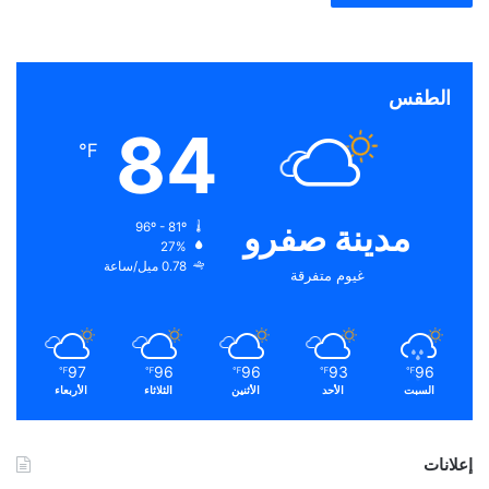
الطقس
84
℉
مدينة صفرو
96º - 81º
27%
0.78 ميل/ساعة
غيوم متفرقة
97
96
96
93
96
℉
℉
℉
℉
℉
السبت
الأحد
الأثنين
الثلاثاء
الأربعاء
إعلانات