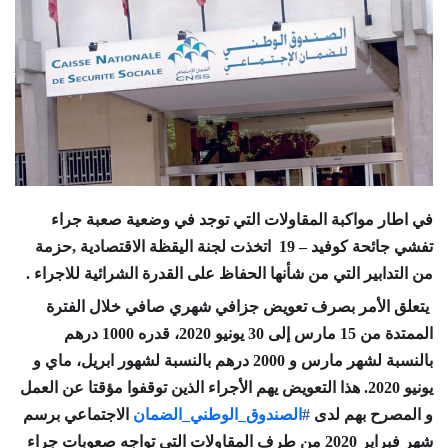
في اطار مواكبة المقاولات التي توجد في وضعية صعبة جراء
تفشي جائحة كوفيد – 19 اتخذت لجنة اليقظة الاقتصادية ,حزمة
من التدابير التي من شأنها الحفاظ على القدرة الشرائية للاجراء .
يتعلق الأمر بصرف تعويض جزافي شهري صافي خلال الفترة
الممتدة من 15 مارس إلى 30 يونيو 2020، قدره 1000 درهم
بالنسبة لشهر مارس و 2000 درهم بالنسبة لشهور ابريل، ماي و
يونيو 2020. هذا التعويض يهم الأجراء الذين توقفوا مؤقتا عن العمل
و المصرح بهم لدى
#
الصندوق_الوطني_الضمان
الاجتماعي برسم
شهر فبراير 2020 من طرف المقاولات التي تواجه صعوبات جراء