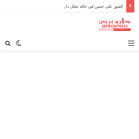
العثور على جثتين في حالة تحلل داخل منزلين بفاس يثير استنفار السلطات الأمنية
القائمة
بح
الوضع ا