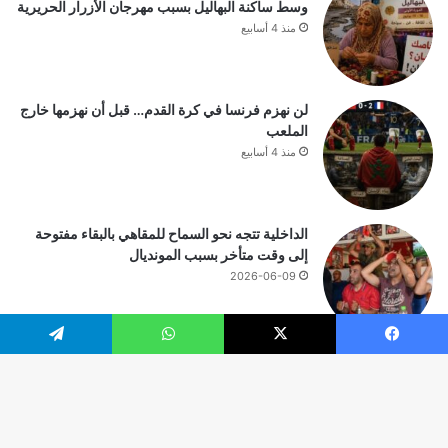
وسط ساكنة البهاليل بسبب مهرجان الأزرار الحريرية
منذ 4 أسابيع
لن نهزم فرنسا في كرة القدم… قبل أن نهزمها خارج
الملعب
منذ 4 أسابيع
الداخلية تتجه نحو السماح للمقاهي بالبقاء مفتوحة
إلى وقت متأخر بسبب المونديال
2026-06-09
يسبوك
‫X
واتساب
تيلقرام
© حقوق النشر 2026، جميع الحقوق محفوظة |
زر