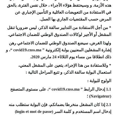
هذه الأزمة. و وسيحتفظ هؤلاء الأجراء ، خلال نفس الفترة، با
لحق
في الاستفادة من التعويضات العائلية و التأمين الإجباري عن
المرض حسب المقتضيات الجاري بها العمل.
* من أجل الاستفادة من التدابير سالفة الذكر، ليس ضروريا تنقل
المشغل أو الأجير لوكالات الصندوق الوطني للضمان الاجتماعي.
ولهذا الغرض، سيضع الصندوق الوطني للضمان الاجتماعي رهن
إشارة المشغلين المعنيين بوابة إلكترونية ” covid19.cnss.ma “، و
ذلك انطلاقا من مساء يوم الثلاثاء 24 مارس 2020.
* وللاستفادة من هذا الإجراء، يتعين على المشغل المعني،
استعمال البوابة سالفة الذكر، و تتبع المراحل التالية :
الولوج للبوابة :
1.1 إدخال الرابط ” covid19.cnss.ma “، على مستوى المتصفح
(Navigateur) ؛
2.1 إذا كان المشغل منخرطا بضمانكم، فإن البوابة ستطلب منه
إدخال اسم المستخدم و كلمة السر (login et mot de passe)