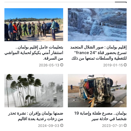
إقليم بولمان : صور الشلال المتجمد
بتعليمات عامل إقليم بولمان..
تسرع بحضور قناة "france 24"
استنفار أمني بكيكو لحماية المواشي
للتغطية والسلطات تمنعها من ذلك
من السرقة.
2026-05-13
2019-01-15
بولمان.. مصرع طفلة وإصابة 19
ضمنها بولمان وإفران : نشرة تحذر
شخصا في حادثة سير
من زخات رعدية بعدة اقاليم
2024-09-03
2023-07-31