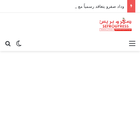
وداد صفرو يتعاقد رسمياً مع الإطار الوطني كريم أوغاني لقيادة العارضة التقنية
القائمة
بح
الوضع ا