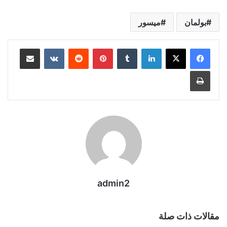
بولمان
ميسور
لينكدإن
بينتيريست
مشاركة عبر البريد
طباعة
admin2
مقالات ذات صلة