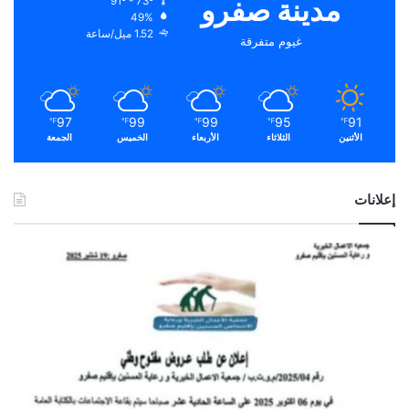
مدينة صفرو
91º - 73º
49%
1.52 ميل/ساعة
غيوم متفرقة
97
99
99
95
91
℉
℉
℉
℉
℉
الأثنين
الثلاثاء
الأربعاء
الخميس
الجمعة
إعلانات