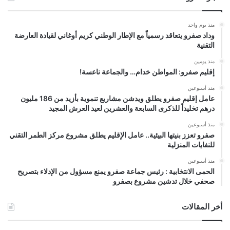
منذ يوم واحد
وداد صفرو يتعاقد رسمياً مع الإطار الوطني كريم أوغاني لقيادة العارضة
التقنية
منذ يومين
إقليم صفرو: المواطن خدام… والجماعة ناعسة!
منذ أسبوعين
عامل إقليم صفرو يطلق ويدشن مشاريع تنموية بأزيد من 186 مليون
درهم تخليداً للذكرى السابعة والعشرين لعيد العرش المجيد
منذ أسبوعين
صفرو تعزز بنيتها البيئية.. عامل الإقليم يطلق مشروع مركز الطمر التقني
للنفايات المنزلية
منذ أسبوعين
الحمى الانتخابية : رئيس جماعة صفرو يمنع مسؤول من الإدلاء بتصريح
صحفي خلال تدشين مشروع بصفرو
أخر المقالات