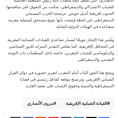
الأنصاري، التي تشغل أيضًا منصب نائبة رئيس المنظمة العالمية
للشباب الاشتراكي والديمقراطي، تمكنت من التفوق على منافستها
الجنوب إفريقية أنديل جوبس، مرشحة الحزب المسيحي
الديمقراطي، في لحظة وُصفت بأنها تتويج مستحق لتمثيلية مغربية
متصاعدة في الهيئات الدولية الشابة.
ويُعتبر هذا الإنجاز تتويجًا لمسار تصاعدي للقيادات النسائية المغربية
في المحافل الإفريقية، كما يعكس التقدير المتزايد للدور السياسي
والدبلوماسي للشباب المغربي، خاصة داخل المنظمات ذات التوجه
التقدمي والديمقراطي.
ويفتح هذا الفوز الباب أمام المغرب لتعزيز حضوره في دوائر القرار
الشبابي الإفريقي، وترسيخ موقعه كفاعل رئيسي في قضايا
الديمقراطية والتنمية وحقوق الإنسان على صعيد القارة.
القيادة الشبابية الإفريقية
مروى الأنصاري
لينكدإن
بينتيريست
مشاركة عبر البريد