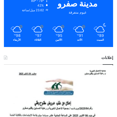
مدينة صفرو
89º - 78º
42%
23.62 ميل/ساعة
غيوم متفرقة
98
97
95
91
89
℉
℉
℉
℉
℉
السبت
الأحد
الأثنين
الثلاثاء
الأربعاء
إعلانات