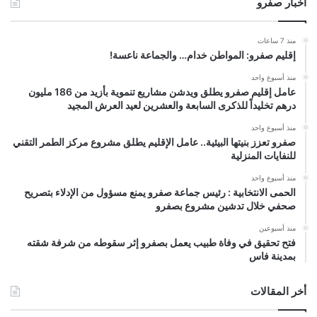
أخبار صفرو
منذ 7 ساعات
إقليم صفرو: المواطن خدام… والجماعة ناعسة!
منذ أسبوع واحد
عامل إقليم صفرو يطلق ويدشن مشاريع تنموية بأزيد من 186 مليون
درهم تخليداً للذكرى السابعة والعشرين لعيد العرش المجيد
منذ أسبوع واحد
صفرو تعزز بنيتها البيئية.. عامل الإقليم يطلق مشروع مركز الطمر التقني
للنفايات المنزلية
منذ أسبوع واحد
الحمى الانتخابية : رئيس جماعة صفرو يمنع مسؤول من الإدلاء بتصريح
صحفي خلال تدشين مشروع بصفرو
منذ أسبوعين
فتح تحقيق في وفاة طبيب يعمل بصفرو إثر سقوطه من شرفة شقته
بمدينة فاس
أخر المقالات