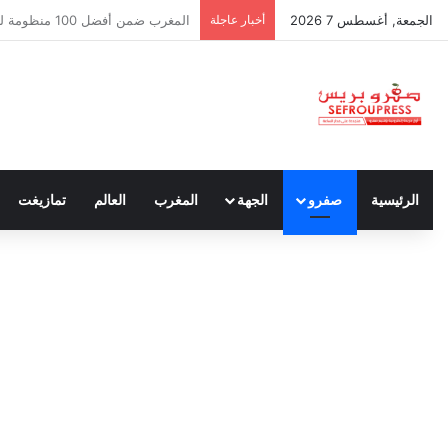
الجمعة, أغسطس 7 2026
أخبار عاجلة
سبتة ومليلية… حين يتحدث أنصار الد
الرئيسية
صفرو
الجهة
المغرب
العالم
تمازيغت