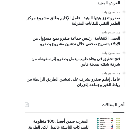
العرش المجيد
منذ أسبوع واحد
صفرو تعزز بنيتها البيئية.. عامل الإقليم يطلق مشروع مركز
الطمر التقني للنفايات المنزلية
منذ أسبوع واحد
الحمى الانتخابية : رئيس جماعة صفرو يمنع مسؤول من
الإدلاء بتصريح صحفي خلال تدشين مشروع بصفرو
منذ أسبوع واحد
فتح تحقيق في وفاة طبيب يعمل بصفرو إثر سقوطه من
شرفة شقته بمدينة فاس
منذ أسبوع واحد
عامل إقليم صفرو يشرف على تدشين الطريق الرابطة بين
رباط الخير وجماعة إغزران
أخر المقالات
المغرب ضمن أفضل 100 منظومة
للشركات الناشئة عالميا.. لكن الطريق