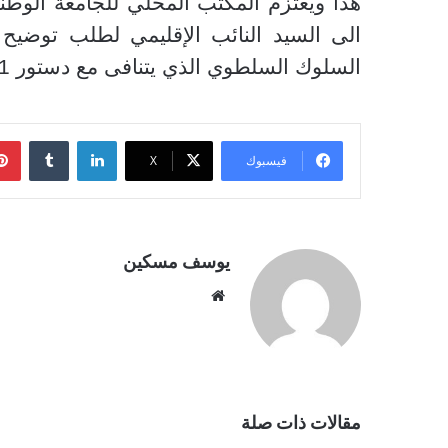
هذا ويعتزم المكتب المحلي للجامعة الوطني
الى السيد النائب الإقليمي لطلب توضيح
السلوك السلطوي الذي يتنافى مع دستور 2011، والحقوق النقابية السائدة.
لينكدإن
فيسبوك
‫X
يوسف مسكين
موقع
الويب
مقالات ذات صلة