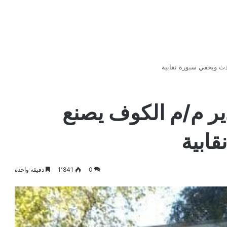
ث ويخفي سبورة نقابية
ر م/م الكوف يصنع
ابية
0
1٬841
دقيقة واحدة