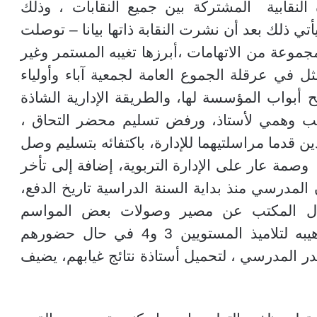
ة النقابية المشتركة بين جميع النقابات ، وذلك
تي ذلك بعد أن نشرت النقابة ذاتها بيانا – توصلت
موعة من الاتهامات ،أبرزها تغيبه المستمر وغير
مثل في
عرقلة الجموع العامة لجمعية آباء وأولياء
تح أبواب المؤسسة لها، و
الطريقة الإدارية الشاذة
غيب وهمي لأستاذ، ورفض تسليم محضر التحاق ،
ن قدما مراسلتيهما للإدارة، باكتفائه بتسليم وصل
وصمة عار على الإدارة التربوية، إضافة إلى تأخر
ن المدرسي منذ بداية السنة الدراسية تاريخ الدفع،
اءل المكتب عن مصير وصولات بعض المواسم
الدراسية السابقة، ناهيك عن تهديده وترهيبه لتلاميذ المستويين 3 و4 في حال حضورهم
ر المدرسي ، لتحميل أستاذة نتائج غيابهم، يضيف