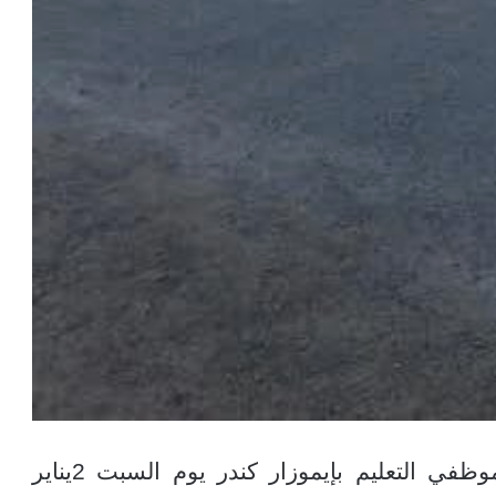
تفاجأ المكتب المحلي للجامعة الوطنية لموظفي التعليم بإيموزار كندر يوم السبت 2يناير