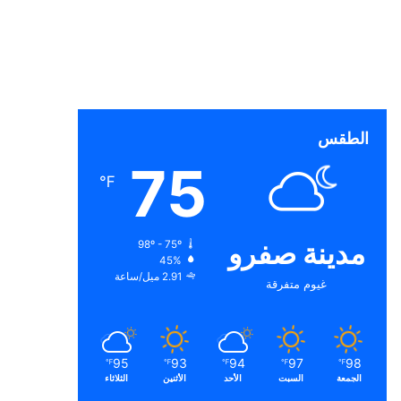
الطقس
75
℉
مدينة صفرو
98º - 75º
45%
2.91 ميل/ساعة
غيوم متفرقة
95
93
94
97
98
℉
℉
℉
℉
℉
الجمعة
السبت
الأحد
الأثنين
الثلاثاء