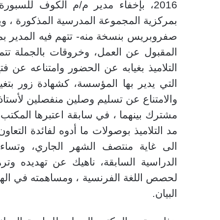
2016، بإخفاء مدير م/م الكوف للسبور
بمركزية المجموعة المدرسية المذكورة ، ويأ
صفروبريس بنسخة منه- تتهم فيه المدير بمج
المقبول عن العمل، وخروقات بالجملة تت
التلاميذ بغيابه عن الحضور وامتناعه عن ف
التي يدير بها المؤسسة، كشهادة زور بت
والامتناع عن تسليم وصلين منفصلين لأستاذي
مشترك بينهما ، في سابقة اعتبرها المكتب 
مد التلاميذ بوصولات ما أدوه لفائدة التعاو
الى غاية منتصف الشهر الجاري، وتس
لحصص اللغة الفرنسية ، ومساهمته في الهد
البيان.