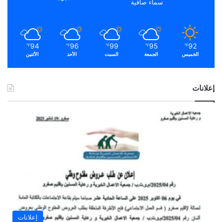
سماء صافية
94
96
99
95
92
℉
℉
℉
℉
℉
الخميس
الجمعة
السبت
الأحد
الأثنين
إعلانات
إعلانات