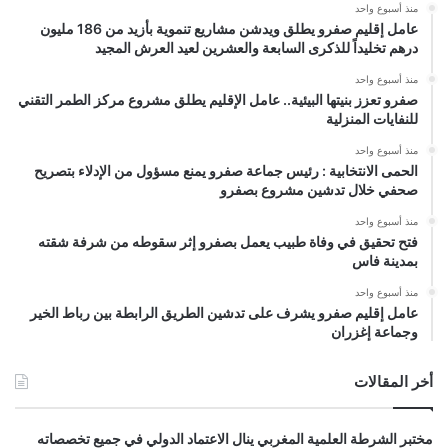
منذ أسبوع واحد
عامل إقليم صفرو يطلق ويدشن مشاريع تنموية بأزيد من 186 مليون
درهم تخليداً للذكرى السابعة والعشرين لعيد العرش المجيد
منذ أسبوع واحد
صفرو تعزز بنيتها البيئية.. عامل الإقليم يطلق مشروع مركز الطمر التقني
للنفايات المنزلية
منذ أسبوع واحد
الحمى الانتخابية : رئيس جماعة صفرو يمنع مسؤول من الإدلاء بتصريح
صحفي خلال تدشين مشروع بصفرو
منذ أسبوع واحد
فتح تحقيق في وفاة طبيب يعمل بصفرو إثر سقوطه من شرفة شقته
بمدينة فاس
منذ أسبوع واحد
عامل إقليم صفرو يشرف على تدشين الطريق الرابطة بين رباط الخير
وجماعة إغزران
أخر المقالات
مختبر الشرطة العلمية المغربي ينال الاعتماد الدولي في جميع تخصصاته