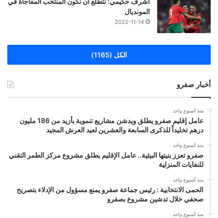
اشرف حكيمي: نتطلع أن نكون المنتخب المفاجأة في
المونديال
2022-11-14
الكل (1165)
أخبار صفرو
منذ أسبوع واحد
عامل إقليم صفرو يطلق ويدشن مشاريع تنموية بأزيد من 186 مليون
درهم تخليداً للذكرى السابعة والعشرين لعيد العرش المجيد
منذ أسبوع واحد
صفرو تعزز بنيتها البيئية.. عامل الإقليم يطلق مشروع مركز الطمر التقني
للنفايات المنزلية
منذ أسبوع واحد
الحمى الانتخابية : رئيس جماعة صفرو يمنع مسؤول من الإدلاء بتصريح
صحفي خلال تدشين مشروع بصفرو
منذ أسبوع واحد