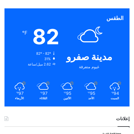
الطقس
82
℉
مدينة صفرو
82º - 82º
31%
2.62 ميل/ساعة
غيوم متفرقة
97
97
95
95
94
℉
℉
℉
℉
℉
السبت
الأحد
الأثنين
الثلاثاء
الأربعاء
إعلانات