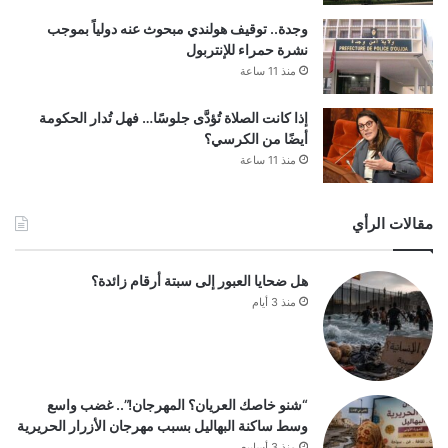
وجدة.. توقيف هولندي مبحوث عنه دولياً بموجب
نشرة حمراء للإنتربول
منذ 11 ساعة
إذا كانت الصلاة تُؤدَّى جلوسًا… فهل تُدار الحكومة
أيضًا من الكرسي؟
منذ 11 ساعة
مقالات الرأي
هل ضحايا العبور إلى سبتة أرقام زائدة؟
منذ 3 أيام
“شنو خاصك العريان؟ المهرجان!”.. غضب واسع
وسط ساكنة البهاليل بسبب مهرجان الأزرار الحريرية
منذ 3 أسابيع