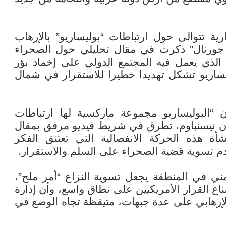
رية تتوالى حول ارتباطات “بوليساريو” بالإرهاب
 جورنال” ذكرت في مقال تحليلي حول الصحراء
 الذي يعمل فيه المجتمع الدولي على إخماد بؤر
وليساريو تشكل تهديدا خطيرا للاستقرار في شمال
البوليساريو مجموعة ماركسية لها ارتباطات
ون نيسنباوم، تطرق في شريط فيديو مرفق بمقال
ة هذه الحركة الانفصالية التي تعتنق الفكر
.
دم تسوية قضية الصحراء على السلم والاستقرار
مني في المنطقة يجعل تسوية النزاع “أمر ملح”،
ع القرار الأمريكيين على نطاق واسع، وأن إدارة
 الإرهابي على عدة جبهات، متيقظة تجاه الوضع في