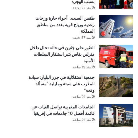
بسبب الهجرة
منذ 27 دقيقة
طقس السبت.. أجواء حارة وزخات
رعدية ورياح قوية بعدد من مناطق
المملكة
منذ 57 دقيقة
العثور على جثتين في حالة تحلل داخل
منزلين بفاس يثير استنفار السلطات
الأمنية
منذ 19 ساعة
جمعية استقلالية في جزر البليار: سيادة
المغرب على سبتة ومليلية “مسألة
وقت”
منذ 21 ساعة
الجامعات المغربية تواصل الغياب عن
قائمة أفضل 10 جامعات في إفريقيا
منذ 21 ساعة