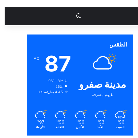
الوضع المظلم
الطقس
87
℉
مدينة صفرو
96º - 81º
25%
4.45 ميل/ساعة
غيوم متفرقة
97
96
96
93
96
℉
℉
℉
℉
℉
السبت
الأحد
الأثنين
الثلاثاء
الأربعاء