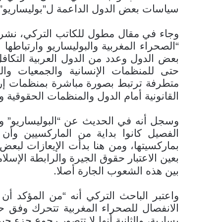
سياسات بعض الدول الداعمة ل”بوليساريو”،
وجاء في مقال مطول للكاتب التركي، نشره 
“الصحراء المغربية والبوليساريو وارتباطها
بعض الدول وعدد من الدول العربية التكافل
حتى للمنظمات الإنسانية والجمعيات واله
متطرفة ترتبط بصورة مباشرة بمنظمات إرها
القانونية أمام الدول والمنظمات الحقوقية و
وسجل أنه في الحديث عن “البوليساريو” وا
الفصيل كانوا بداية من الماركسيين وأن
بماركسيتها، ومن هنا بدأت الإيعازات لبعض 
بعين الاعتبار حقوق الجيرة والرابطة الإس
.
بين هذه الشعوب الجارة أصلا
واعتبر الباحث التركي أنه “من المؤكد أن
الانفصال للصحراء المغربية تتحرك وفق حالت
يسارية، والثانية أنها لا تتصور رجوع جزء 