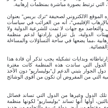
.
 التي ترتبط بصورة مباشرة بمنظمات إرهابية
الموقع الالكتروني لصحيفة “ترك بريس” بعنوان
 بالإرهاب الإقليمي”، أنه من الغرائب في سياسات
 والتعاضد مع جهات لا تمت للشرعية الدولية ولا
يئات الدولية، بل تنزلق بإرادتها لدعم منظمة
بية ،مما يضعها في ساحة التساؤلات والمساءلة
.
القضائية
رتباطاته وبدايات تشكيله يجب تذكر أن قادة هذا
 الدول التي ساندت هذه المنظمة كانت مغترة
دول الجوار بتبني الدعم ل”بوليساريو” دون الأخذ
لامية التي من المفروض أن تكون من أقوى الوشائج
 تلك الدول وغيرها من الدول التي تساند فصائل
ين، أولها أنها تساند “بوليساريو” لكونها منظمة
حيوي مقتطع من أرض دولة عربية والتحامه من جديد