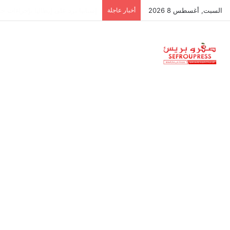
السبت, أغسطس 8 2026
أخبار عاجلة
طقس السبت.. أجواء حارة وزخات رع