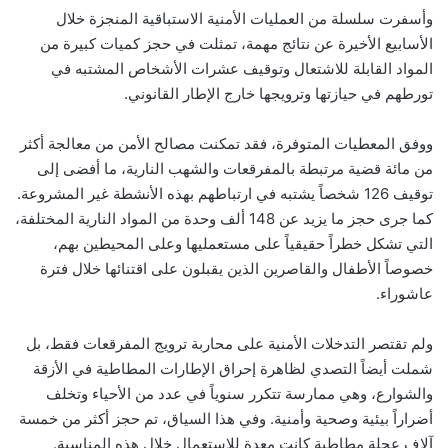
وأسفرت سلسلة من العمليات الأمنية الاستباقية المنجزة خلال
الأسابيع الأخيرة عن نتائج مهمة، تمثلت في حجز كميات كبيرة من
المواد القابلة للاشتعال وتوقيف عشرات الأشخاص المشتبه في
تورطهم في حيازتها وترويجها خارج الإطار القانوني.
ووفق المعطيات المتوفرة، فقد تمكنت مصالح الأمن من معالجة أكثر
من مائة قضية مرتبطة بالمفرقعات والشهب النارية، ما أفضى إلى
توقيف 126 شخصاً يشتبه في ارتباطهم بهذه الأنشطة غير المشروعة.
كما جرى حجز ما يزيد عن 148 ألف وحدة من المواد النارية المختلفة،
التي تشكل خطراً حقيقياً على مستعمليها وعلى المحيطين بهم،
خصوصاً الأطفال والقاصرين الذين يقبلون على اقتنائها خلال فترة
عاشوراء.
ولم تقتصر التدخلات الأمنية على محاربة ترويج المفرقعات فقط، بل
شملت أيضاً التصدي لظاهرة إحراق الإطارات المطاطية في الأزقة
والشوارع، وهي ممارسة تتكرر سنوياً في عدد من الأحياء وتخلف
أضراراً بيئية وصحية وأمنية. وفي هذا السياق، تم حجز أكثر من خمسة
آلاف عجلة مطاطية كانت معدة للاستعمال خلال هذه المناسبة.