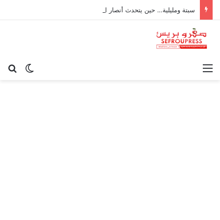
سبتة ومليلية… حين يتحدث أنصار الديمقراطية بلسان الاستعمار
القائمة
بح
الوضع ا