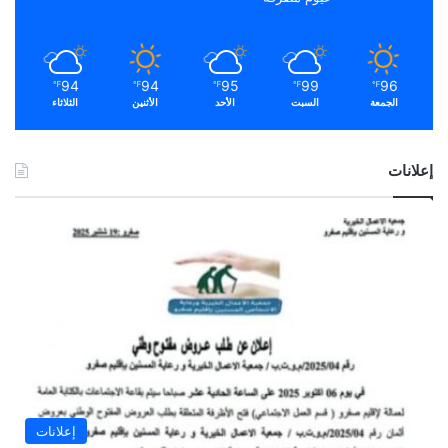
94
94
95
99
96
℉
℉
℉
℉
℉
الجمعة
السبت
الأحد
الأثنين
الثلاثاء
إعلانات
إعلانات