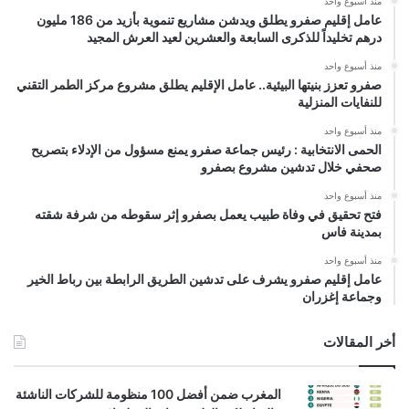
منذ أسبوع واحد
عامل إقليم صفرو يطلق ويدشن مشاريع تنموية بأزيد من 186 مليون
درهم تخليداً للذكرى السابعة والعشرين لعيد العرش المجيد
منذ أسبوع واحد
صفرو تعزز بنيتها البيئية.. عامل الإقليم يطلق مشروع مركز الطمر التقني
للنفايات المنزلية
منذ أسبوع واحد
الحمى الانتخابية : رئيس جماعة صفرو يمنع مسؤول من الإدلاء بتصريح
صحفي خلال تدشين مشروع بصفرو
منذ أسبوع واحد
فتح تحقيق في وفاة طبيب يعمل بصفرو إثر سقوطه من شرفة شقته
بمدينة فاس
منذ أسبوع واحد
عامل إقليم صفرو يشرف على تدشين الطريق الرابطة بين رباط الخير
وجماعة إغزران
أخر المقالات
المغرب ضمن أفضل 100 منظومة للشركات الناشئة