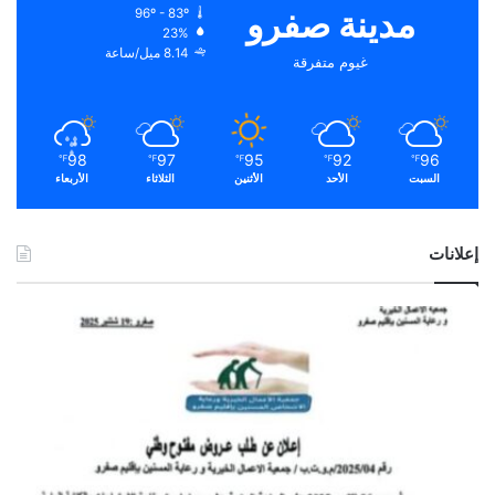
مدينة صفرو
96º - 83º
23%
8.14 ميل/ساعة
غيوم متفرقة
98
97
95
92
96
℉
℉
℉
℉
℉
السبت
الأحد
الأثنين
الثلاثاء
الأربعاء
إعلانات