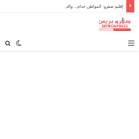
إقليم صفرو: المواطن خدام… والجماعة ناعسة!
القائمة
بح
الوضع ا