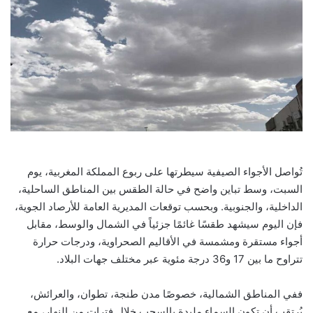
تُواصل الأجواء الصيفية سيطرتها على ربوع المملكة المغربية، يوم
السبت، وسط تباين واضح في حالة الطقس بين المناطق الساحلية،
الداخلية، والجنوبية. وبحسب توقعات المديرية العامة للأرصاد الجوية،
فإن اليوم سيشهد طقسًا غائمًا جزئياً في الشمال والوسط، مقابل
أجواء مستقرة ومشمسة في الأقاليم الصحراوية، ودرجات حرارة
تتراوح ما بين 17 و36 درجة مئوية عبر مختلف جهات البلاد.
ففي المناطق الشمالية، خصوصًا مدن طنجة، تطوان، والعرائش،
يُرتقب أن تكون السماء ملبدة بالسحب خلال فترات من النهار، مع