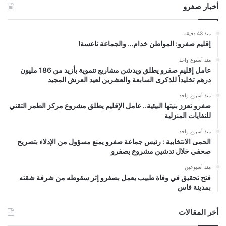
أخبار صفرو
منذ 43 دقيقة
إقليم صفرو: المواطن خدام… والجماعة ناعسة!
منذ أسبوع واحد
عامل إقليم صفرو يطلق ويدشن مشاريع تنموية بأزيد من 186 مليون
درهم تخليداً للذكرى السابعة والعشرين لعيد العرش المجيد
منذ أسبوع واحد
صفرو تعزز بنيتها البيئية.. عامل الإقليم يطلق مشروع مركز الطمر التقني
للنفايات المنزلية
منذ أسبوع واحد
الحمى الانتخابية : رئيس جماعة صفرو يمنع مسؤول من الإدلاء بتصريح
صحفي خلال تدشين مشروع بصفرو
منذ أسبوعين
فتح تحقيق في وفاة طبيب يعمل بصفرو إثر سقوطه من شرفة شقته
بمدينة فاس
أخر المقالات