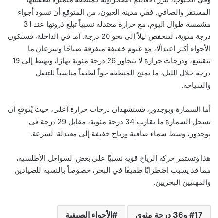
المستقر والصافي. ففي مدينة العيون، من المتوقع أن تسود أجواء
مشمسة طوال اليوم، مع حرارة معتدلة نسبياً تبلغ ذروتها عند 31
درجة مئوية، لتنخفض ليلاً إلى نحو 20 درجة. أما في الداخلة، فستكون
الأجواء أكثر اعتدالًا، مع غيوم خفيفة متفرقة صباحًا وسرعان ما
تنقشع، ودرجات حرارة لا تتجاوز 26 درجة مئوية نهارًا، وتهبط إلى 19
درجة خلال الليل، ما يمنح المنطقة جواً لطيفاً مناسباً للتنقل
والسياحة.
أما السمارة وبوجدور، فستشهدان درجات حرارة أعلى، حيث يُتوقع أن
تسجل السمارة ما يقارب 34 درجة مئوية، مقابل 29 درجة في
بوجدور، وسط سماء صافية ورياح خفيفة إلى معتدلة السرعة.
هذا وتستمر حركة الرياح قوية نسبيًا على بعض السواحل الأطلسية،
مما قد يسبب اضطرابًا طفيفًا في البحر، خصوصاً بالنسبة للصيادين
والمهنيين البحريين.
17 و36 درجة مئوي
الأجواء الصيفية