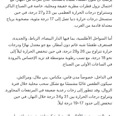
احتمال نزول قطرات مطرية خفيفة ومحلية، خاصة في الصباح الباكر.
وستتراوح درجات الحرارة العظمى بين 23 و27 درجة، في حين
ستسجل درجات حرارة دنيا تصل إلى 17 درجة مئوية، مصحوبة برياح
معتدلة قادمة من الغرب.
أما السواحل الأطلسية، بما فيها الدار البيضاء، الرباط، والجديدة،
فستعرف طقسًا شبه غائم دون أمطار، مع جو معتدل نهارًا ودرجات
حرارة تتراوح بين 26 و29 درجة، في حين تنخفض الحرارة ليلاً إلى
نحو 18 درجة، مع نسب رطوبة متوسطة قد تزيد الإحساس بالبرودة
في الساعات الأولى من الصباح.
في الداخل، خصوصاً مدن فاس، مكناس، بني ملال، ومراكش،
سيكون الطقس غالبًا مشمسًا مع تشكل سحب محلية خلال فترة
الزوال، وقد تتطور إلى زخات رعدية ضعيفة في المرتفعات المجاورة.
وتتراوح درجات الحرارة بين 31 و34 درجة خلال النهار، في حين
تنخفض إلى حدود 17–19 درجة ليلاً.
وفي الجنوب، تبرز الأقاليم الصحراوية كمنطقة متميزة بطقسها