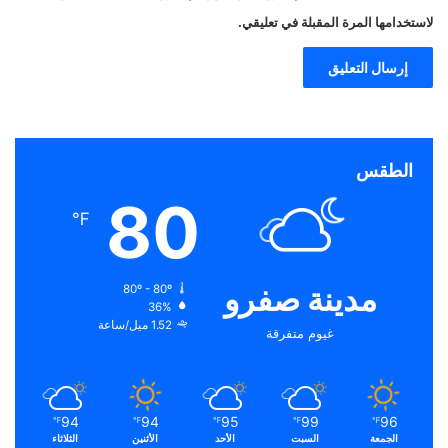
لاستخدامها المرة المقبلة في تعليقي.
الطقس
80
℉
مدينة صفرو
80º - 80º
36%
1.52 ميل/ساعة
غيوم متفرقة
94
94
95
99
96
℉
℉
℉
℉
℉
الجمعة
السبت
الأحد
الأثنين
الثلاثاء