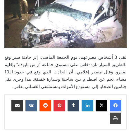
لقي 3 أشخاص مصرعهم، يوم الجمعة الماضي، إثر حادثة سير وقع
بالطريق السيار تازة-فاس على مستوى جماعة “راس تابودة” بإقليم
صفرو. وقال مصدر إعلامي، أن الحادث الذي وقع في حدود الـ10
مساء، نجم عن اصطدام بين شاحنة وسيارة خفيفة. هذا وجرى نقل
جثامين الضحايا إلى مستودع الأموات بمستشفى الغساني بفاس.
لينكدإن
بينتيريست
مشاركة عبر البريد
طباعة