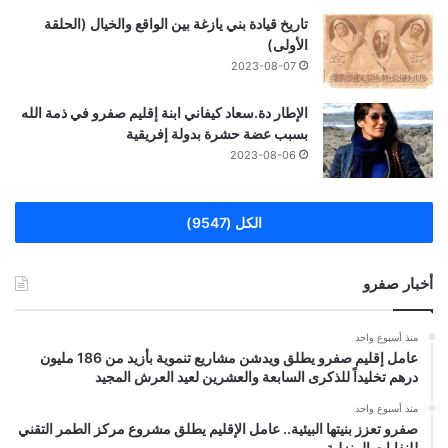
تاريخ قيادة بني يازغة بين الواقع والخيال (الحلقة
الأولى)
2023-08-07
الإطار دة.سعاد كيفاني ابنة إقليم صفرو في ذمة الله
بسبب عضة حشرة بدولة إفريقية
2023-08-06
الكل (9547)
أخبار صفرو
منذ أسبوع واحد
عامل إقليم صفرو يطلق ويدشن مشاريع تنموية بأزيد من 186 مليون
درهم تخليداً للذكرى السابعة والعشرين لعيد العرش المجيد
منذ أسبوع واحد
صفرو تعزز بنيتها البيئية.. عامل الإقليم يطلق مشروع مركز الطمر التقني
للنفايات المنزلية