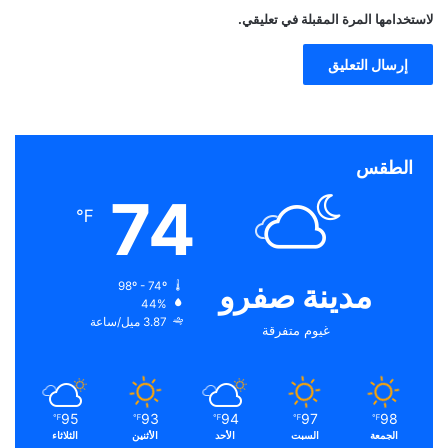
لاستخدامها المرة المقبلة في تعليقي.
الطقس
74
℉
مدينة صفرو
98º - 74º
44%
3.87 ميل/ساعة
غيوم متفرقة
95
93
94
97
98
℉
℉
℉
℉
℉
الجمعة
السبت
الأحد
الأثنين
الثلاثاء