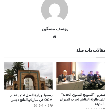
يوسف مسكين
موقع
الويب
مقالات ذات صلة
صفرو : "النموذج التنموي الجديد"
رسميا..وزارة العدل تعتمد نظام
على طاولة النقاش لحزب الميزان
QCM في مبارياتها لفاتح دجنبر
بالمدينة
2019-11-16