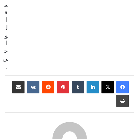
م
ة
ا
ل
و
ا
ح
ي
.
لينكدإن
بينتيريست
مشاركة عبر البريد
طباعة