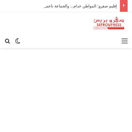
إقليم صفرو: المواطن خدام… والجماعة ناعسة!
القائمة
بح
الوضع ا