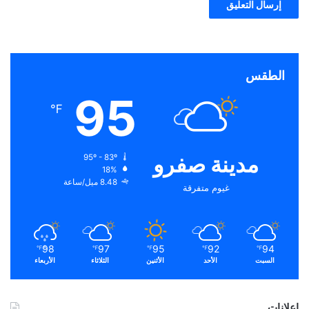
الطقس
95
℉
مدينة صفرو
95º - 83º
18%
8.48 ميل/ساعة
غيوم متفرقة
98
97
95
92
94
℉
℉
℉
℉
℉
السبت
الأحد
الأثنين
الثلاثاء
الأربعاء
إعلانات