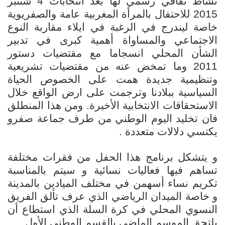
نشاط ثقافي رسمي لها بعد انتخابات 4 شتنبر
2015 للاحتفال بالمرأة المغربية عامة والصفريوية
خاصة ليندرج في الرغبة في ايلاء مقاربة النوع
الاجتماعي والمساواة أهمية كبرى في تدبير
الشأن المحلي انسجاما مع مقتضيات دستور
2011 وما تمخض عنه من مقتضيات تشريعية
وتنظيمية جديدة همت على الخصوص الحياة
السياسية ببلادنا وترجمت على ارض الواقع خلال
الاستحقاقات الانتخابية الأخيرة. ومن هذا المنطلق
فان تخليد اليوم الوطني من طرف جماعة صفرو
يكتسي دلالات متعددة .
و يتشكل برنامج هذا الحفل من فقرات مختلفة
تساهم فيها فعاليات نسائية و سيتم بالمناسبة
تكريم نساء أسهمن في مختلف الميادين بالمدينة
و خاصة الميدان الرياضي الذي عرف تألق الفريق
النسوي المحلي في كرة السلة الذي استطاع أن
يلتحق الموسم الماضي بالقسم الوطني الأول.