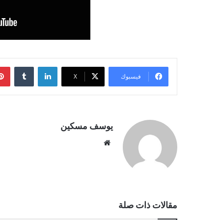
لينكدإن
فيسبوك
‫X
يوسف مسكين
موقع
الويب
مقالات ذات صلة