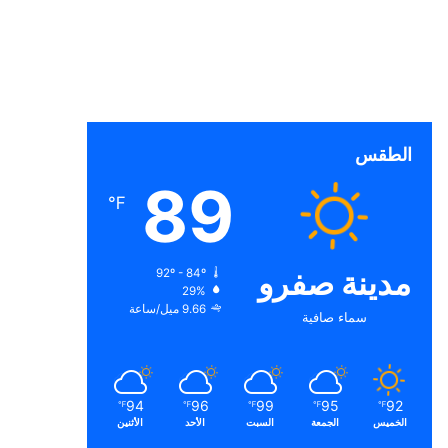
الطقس
89
℉
مدينة صفرو
92º - 84º
29%
9.66 ميل/ساعة
سماء صافية
94
96
99
95
92
℉
℉
℉
℉
℉
الخميس
الجمعة
السبت
الأحد
الأثنين