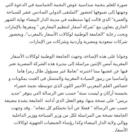
صورة للعلم بنجمة سداسية عوض النجمة الخماسية في الدعوة التي
وجهتها إلى ضيوفها لحضور “الملتقى الدولي السادس عشر للسياحة
والعمرة” الذي قالت إنها ستنظمه في مدينة الدار البيضاء نهاية الشهر
الجاري بتعاون مع “شركة أسفار لتنظيم المعارض ” ومقرها بالإمارات
وتحت رعاية “الجامعة الوطنية لوكالات الأسفار بالمغرب”، وبحضور
شركات سعودية ومصرية وأردنية وشركات من الإمارات.
وجوابا على هذه الإساءة، وجهت الجامعة الوطنية لوكالات الأسفار
المغربية أمس الإثنين مراسلة إلى مديرة هذه الشركة المصرية تعبر
فيها عن غضبها مما اعتبرته “تعاملا غير مسؤول طال رمزا هاما
وأساسيا من رموز السيادة المغربية والمتمثل فى العبث بمكونات و
خصائص العلم المغربي الأحمر اللون الذى تتوسطه نجمة خضراء
بخمسة أركان و ليست ستة” حسب نص الرسالة التي يتوفر “جديد
بريس” على نسخة منها، وهو الفعل الذي أدانته الجامعة بشدة مضيفة
حسب نص الرسالة ” فضلا عن أننا نحملكم كل تبعاته” . وقد وجهت
الجامعة نسخة من المراسلة لكل من وزير السياحة ووزير الداخلية
ووالي ولاية الدار البيضاء وكذا رؤساء الجمعيات الجهوية لوكالات
الأسفار.