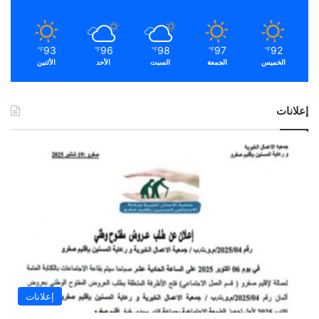
93
96
98
97
92
℉
℉
℉
℉
℉
الخميس
الجمعة
السبت
الأحد
الأثنين
إعلانات
إعلانات