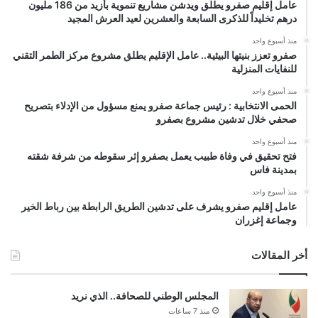
عامل إقليم صفرو يطلق ويدشن مشاريع تنموية بأزيد من 186 مليون
درهم تخليداً للذكرى السابعة والعشرين لعيد العرش المجيد
منذ أسبوع واحد
صفرو تعزز بنيتها البيئية.. عامل الإقليم يطلق مشروع مركز الطمر التقني
للنفايات المنزلية
منذ أسبوع واحد
الحمى الانتخابية : رئيس جماعة صفرو يمنع مسؤول من الإدلاء بتصريح
صحفي خلال تدشين مشروع بصفرو
منذ أسبوع واحد
فتح تحقيق في وفاة طبيب يعمل بصفرو إثر سقوطه من شرفة شقته
بمدينة فاس
منذ أسبوع واحد
عامل إقليم صفرو يشرف على تدشين الطريق الرابطة بين رباط الخير
وجماعة إغزران
أخر المقالات
المجلس الوطني للصحافة.. الذي نريد
منذ 7 ساعات