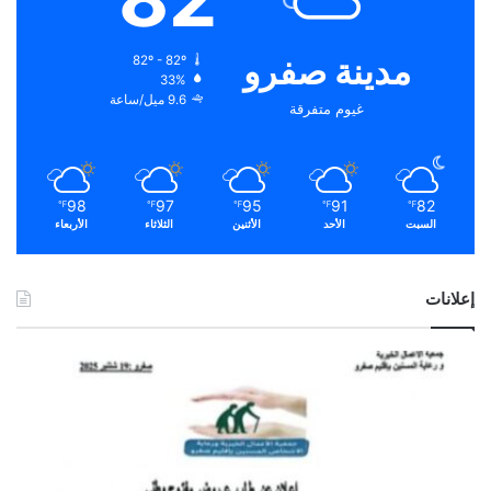
مدينة صفرو
82º - 82º
33%
9.6 ميل/ساعة
غيوم متفرقة
98
97
95
91
82
℉
℉
℉
℉
℉
السبت
الأحد
الأثنين
الثلاثاء
الأربعاء
إعلانات