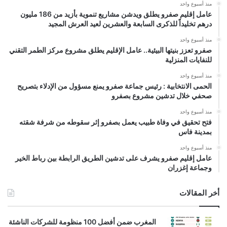
منذ أسبوع واحد
عامل إقليم صفرو يطلق ويدشن مشاريع تنموية بأزيد من 186 مليون
درهم تخليداً للذكرى السابعة والعشرين لعيد العرش المجيد
منذ أسبوع واحد
صفرو تعزز بنيتها البيئية.. عامل الإقليم يطلق مشروع مركز الطمر التقني
للنفايات المنزلية
منذ أسبوع واحد
الحمى الانتخابية : رئيس جماعة صفرو يمنع مسؤول من الإدلاء بتصريح
صحفي خلال تدشين مشروع بصفرو
منذ أسبوع واحد
فتح تحقيق في وفاة طبيب يعمل بصفرو إثر سقوطه من شرفة شقته
بمدينة فاس
منذ أسبوع واحد
عامل إقليم صفرو يشرف على تدشين الطريق الرابطة بين رباط الخير
وجماعة إغزران
أخر المقالات
المغرب ضمن أفضل 100 منظومة للشركات الناشئة