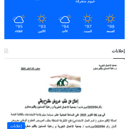
غيوم متفرقة
95
93
94
97
98
℉
℉
℉
℉
℉
الجمعة
السبت
الأحد
الأثنين
الثلاثاء
إعلانات
إعلانات