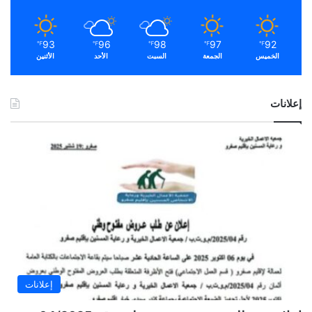
93
96
98
97
92
℉
℉
℉
℉
℉
الخميس
الجمعة
السبت
الأحد
الأثنين
إعلانات
إعلانات