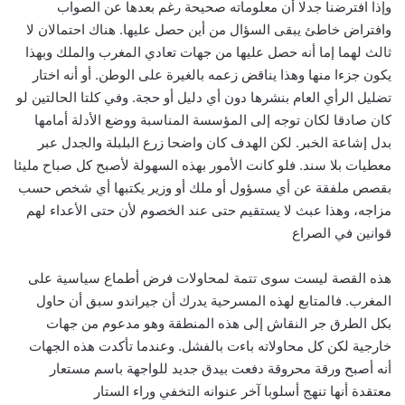
وإذا افترضنا جدلا أن معلوماته صحيحة رغم بعدها عن الصواب
وافتراض خاطئ يبقى السؤال من أين حصل عليها. هناك احتمالان لا
ثالث لهما إما أنه حصل عليها من جهات تعادي المغرب والملك وبهذا
يكون جزءا منها وهذا يناقض زعمه بالغيرة على الوطن. أو أنه اختار
تضليل الرأي العام بنشرها دون أي دليل أو حجة. وفي كلتا الحالتين لو
كان صادقا لكان توجه إلى المؤسسة المناسبة ووضع الأدلة أمامها
بدل إشاعة الخبر. لكن الهدف كان واضحا زرع البلبلة والجدل عبر
معطيات بلا سند. فلو كانت الأمور بهذه السهولة لأصبح كل صباح مليئا
بقصص ملفقة عن أي مسؤول أو ملك أو وزير يكتبها أي شخص حسب
مزاجه، وهذا عبث لا يستقيم حتى عند الخصوم لأن حتى الأعداء لهم
قوانين في الصراع
هذه القصة ليست سوى تتمة لمحاولات فرض أطماع سياسية على
المغرب. فالمتابع لهذه المسرحية يدرك أن جيراندو سبق أن حاول
بكل الطرق جر النقاش إلى هذه المنطقة وهو مدعوم من جهات
خارجية لكن كل محاولاته باءت بالفشل. وعندما تأكدت هذه الجهات
أنه أصبح ورقة محروقة دفعت بيدق جديد للواجهة باسم مستعار
معتقدة أنها تنهج أسلوبا آخر عنوانه التخفي وراء الستار