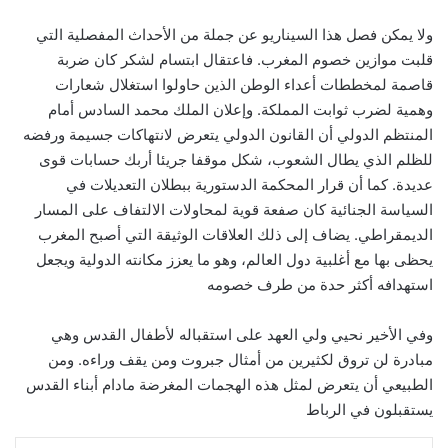
ولا يمكن فصل هذا السيناريو عن جملة من الأحداث المفصلية التي
قلبت موازين خصوم المغرب. فاعتقال ابتسام لشكر كان ضربة
قاصمة لمخططات أعداء الوطن الذين حاولوا استغلال شعارات
وهمية لضرب ثوابت المملكة. وإعلان الملك محمد السادس أمام
المنتظم الدولي أن القانون الدولي يتعرض لانتهاكات جسيمة ورفضه
للظلم الذي يطال الشعوب، شكل موقفا جريئا أربك حسابات قوى
عديدة. كما أن قرار المحكمة الدستورية ببطلان التعديلات في
السياسة الجنائية كان صفعة قوية لمحاولات الالتفاف على المسار
الديمقراطي. يضاف إلى ذلك العلاقات الوثيقة التي أصبح المغرب
يحظى بها مع أغلبية دول العالم، وهو ما يعزز مكانته الدولية ويجعل
استهدافه أكثر حدة من طرف خصومه
وفي الأخير نحيي ولي العهد على استقباله لأطفال القدس وهي
مبادرة لن تروق لكثيرين من أمثال جبروت ومن يقف وراءه. ومن
الطبيعي أن يتعرض لمثل هذه الهجمات المغرضة مادام أبناء القدس
يستقبلون في الرباط