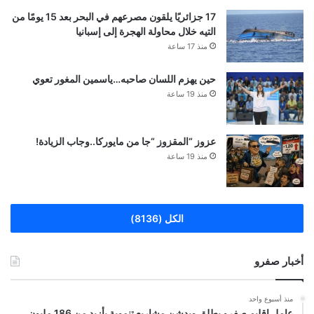
17 جزائريًا يلقون مصرعهم في البحر بعد 15 يومًا من
التيه خلال محاولة الهجرة إلى إسبانيا
منذ 17 ساعة
حين يهزم اللسان صاحبه…ياسمين المغور تعوي
منذ 19 ساعة
عزوز “المقزوز “جا من مايوركا..وجاب الزيادة!
منذ 19 ساعة
الكل (8136)
أخبار صفرو
منذ أسبوع واحد
عامل إقليم صفرو يطلق ويدشن مشاريع تنموية بأزيد من 186 مليون