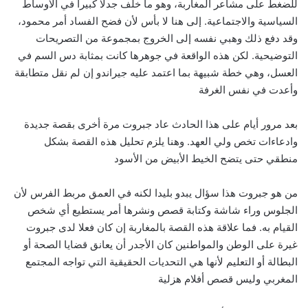
للضغط على مشاعر المغاربة، وهو ما خلف جدلا كبيرا في الأوساط
السياسية والاجتماعية. إلى هنا لا بأس لأن فضح الفساد أمر محمود،
وقد دفع ذلك وهبي نفسه إلى الخروج بمجموعة من التصريحات
التوضيحية. لكن هذه الواقعة في جوهرها كانت بمثابة دس السم في
العسل، وهي خطة شبيهة بما اعتمد عليه جيراندو إن لم نقل متطابقة
وأعدت في نفس الغرفة
بعد مرور أيام على هذا الحادث عاد جبروت مرة أخرى بقصة جديدة
وادعاءات تخص ولي العهد. وهنا يلزم تحليل هذه القصة بشكل
منطقي حتى يتضح الخيط الأبيض من الأسود
من هو جبروت هذا سؤال يبدو بليدا لكنه في العمق مربط الفرس لأن
الجلوس وراء شاشة وكتابة قصص ونشرها أمر يستطيع أي شخص
القيام به. فما علاقة هذه القصة بالمغاربة إن كان فعلا لدى جبروت
غيرة على الوطن والمواطنين كان الأجدر أن يعانق قضايا الصحة أو
البطالة أو التعليم لأنها هي التحديات الحقيقية التي تواجه المجتمع
المغربي وليس قصص أفلام هزلية