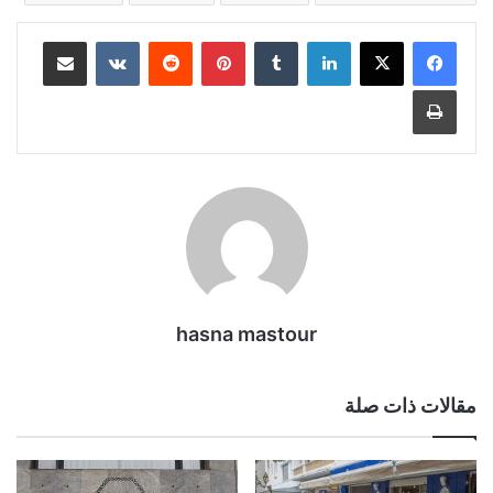
لينكدإن
بينتيريست
مشاركة عبر البريد
طباعة
hasna mastour
مقالات ذات صلة