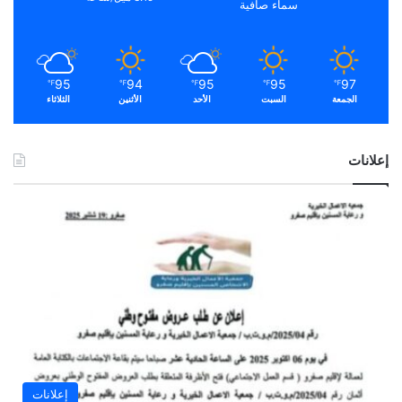
سماء صافية
95
94
95
95
97
℉
℉
℉
℉
℉
الجمعة
السبت
الأحد
الأثنين
الثلاثاء
إعلانات
إعلانات