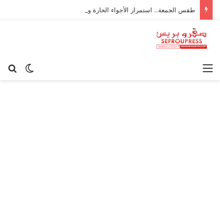
طقس الجمعة.. استمرار الأجواء الحارة وزخات رعدية مرتقبة بعدد من المناطق
القائمة
بح
الوضع ا