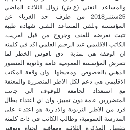
والمساعد التقني (ع.ش) زوال الثلاثاء الماضي
25شتنبر2018 من طرف احد الغرباء عن
المؤسسة وتلقى المساعد التقني شهادة طبية
تثبت تعرضه للعنف وجروح من قبل الغريب.
الكاتب الاقليمي عبد الرحيم العلمي اكد في كلمته
ان الوقفة هي بمثابة
دق ناقوس الخطر لما
تتعرض المؤسسة العمومية عامة وثانوية المنصور
الذهبي بالخصوص
ومحيطها
وان وقفة المكتب
الاقليمي هي دعم لكل الاطر المتضررة والمعنفة
مع استعداد الجامعة للوقوف الى جانب
المتضررين عامة دون تمييز، وان اي اعتداء يطال
فرد من الاطر التربوية والادارية هو اعتداء على
المدرسة العمومية، وطالب الكاتب في ذات كلمته
بتفعيل المذكرة الثلاثية ومعاقبة الجناة وتوفير