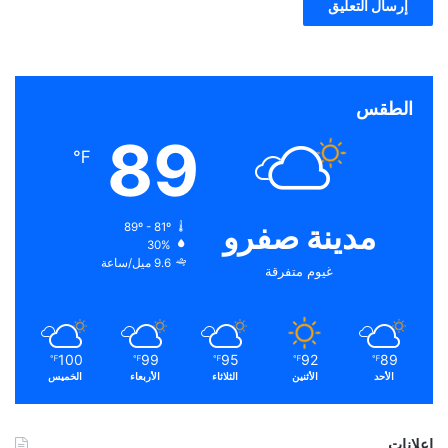
الطقس
89
℉
مدينة صفرو
89º - 81º
30%
9.6 ميل/ساعة
غيوم متفرقة
100
99
95
92
89
℉
℉
℉
℉
℉
الأحد
الأثنين
الثلاثاء
الأربعاء
الخميس
إعلانات