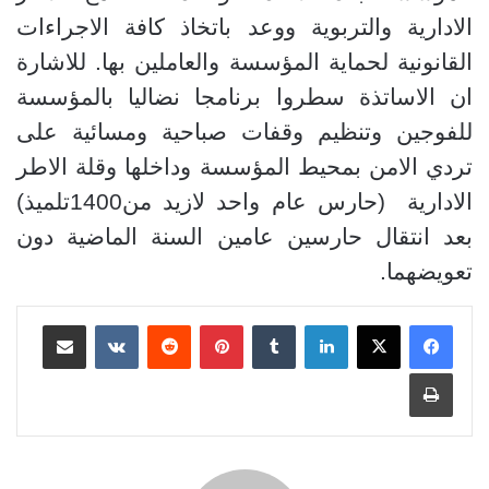
الادارية والتربوية ووعد باتخاذ كافة الاجراءات
القانونية لحماية المؤسسة والعاملين بها. للاشارة
ان الاساتذة سطروا برنامجا نضاليا بالمؤسسة
للفوجين وتنظيم وقفات صباحية ومسائية على
تردي الامن بمحيط المؤسسة وداخلها وقلة الاطر
الادارية
(حارس عام واحد لازيد من1400تلميذ)
بعد انتقال حارسين عامين السنة الماضية دون
تعويضهما.
لينكدإن
بينتيريست
مشاركة عبر البريد
طباعة