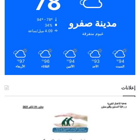
78
مدينة صفرو
94º - 78º
34%
4.09 ميل/ساعة
غيوم متفرقة
97
96
94
93
94
℉
℉
℉
℉
℉
السبت
الأحد
الأثنين
الثلاثاء
الأربعاء
إعلانات