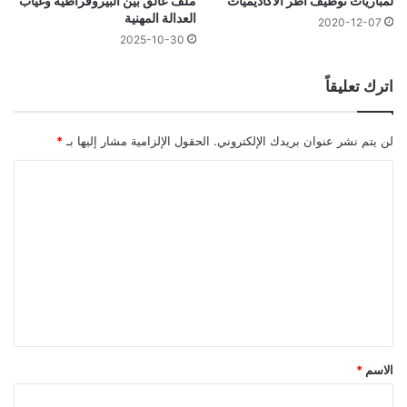
لمباريات توظيف أطر الأكاديميات
ملف عالق بين البيروقراطية وغياب
العدالة المهنية
2020-12-07
2025-10-30
اترك تعليقاً
لن يتم نشر عنوان بريدك الإلكتروني.
الحقول الإلزامية مشار إليها بـ
*
ا
ل
ت
ع
ل
ي
ق
*
الاسم
*