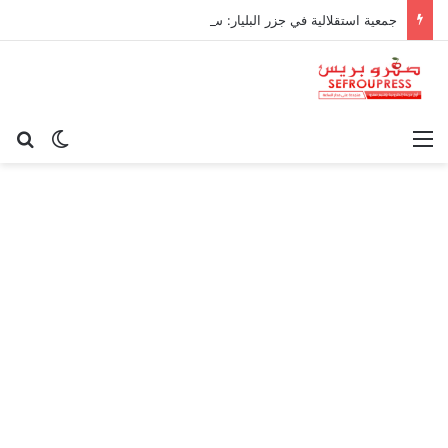
جمعية استقلالية في جزر البليار: سيادة المغرب على سبتة ومليلية “مسألة وقت”
القائمة
بح
الوضع ا