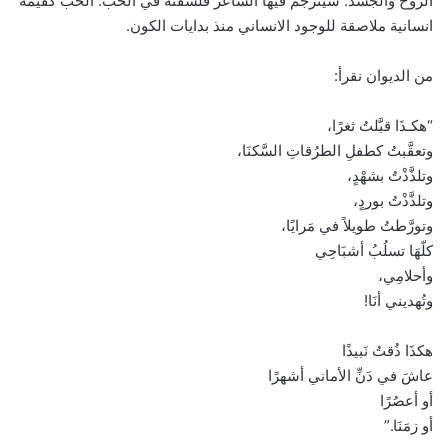
الروح والجسد. سيترجم فيها الشاعر فلسفته في الحب. الحب كقيمة
انسانية ملاصقة للوجود الانساني منذ بدايات الكون.
من الديوان نقرأ:
“هكـذَا قبَّلتُ ثغرًا،
وتعقَّبتُ كطفلِ الطرُقاتِ السَّكنَا،
وتلذَّذْتُ بشهْدٍ،
وتلذَّذْتُ بوردٍ،
وتورَّطتُ طويلاً في مَرايًا،
كلّهَا تسلُبُ أشبَاحِي
وأحلامِي،
وتُهديني أنَا!
هكذَا ذُقتُ نَبيذًا
عاشَ في دَنِّ الأماني أشهرًا
أو أعصُرًا
أو زمَنَا.”