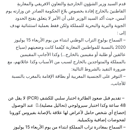
قدم السيد وزير الشؤونِ الخارجيةِ والتعاونِ الافريقي والمغاربةِ
القاطنينَ بالخارج إفادة بخصوصِ بلاغِ الحكومة الصادرِ عن وزارته يوم
أمس، حيث أكد السيد الوزير على أن الأمر لا يتعلق بفتح الحدود
الجوية والبرية والبحرية للمملكة ولكن فقط بعملية استثنائية تهدف
إلى :
– السماح بولوجِ التراب الوطني ابتداء من يوم الأربعاء 15 يوليوز
2020 بالنسبة للمواطنين المغاربة كيْفما كانت وضعيتهم (سياح
عالقين أو طلبة أو مقيمين بالخارج…) وكذا الأجانبِ المقيمين
بالمملكة والمتواجدين بالخارج لسبب من الأسباب وكذا عائلاتهم، مع
ضرورة التقيد بالشروط التالية:
– التوفر على الجنسية المغربية أو بطاقة الإقامة بالمغرب بالنسبة
للأجانب،
– تقديم قبل صعودِ الطائرة اختبار سلبي للكشفِ (PCR) لا يقل عن
48 ساعة وكذا اختبار سيرولوجي (تحاليل مصلية)، عند الوصول
إخضاع أي شخص حامل لأعراض لها علاقة بالإصابة بفيروس كورونا
لفحوصات إضافية وتكميلية.
– السماح بمغادرة تراب المملكةِ ابتداء من يومِ الأربعاء 15 يوليوز