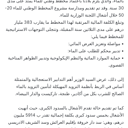
بالماء، والذي يلزم بلادنا باعتماد مخطط وطني للماء يمتد على مدى
30 سنة. وقد تم تقديم ومدارسة مشروع المخطط الوطني للماء 20-
50 خلال أشغال اللجنة الوزارية للماء.
وتبلغ الكلفة المالية المرتقبة لهذا المخطط ما يقارب 383 مليار
درهم على مدى الثلاثين سنة المقبلة، وتتجلى التوجهات الاستراتيجية
للمخطط فيما يلي:
• مواصلة وتعزيز العرض المائي:
• تدبير محكم للطلب على الماء:
• حماية الموارد المائية والنظم الإيكولوجية وتدبير الظواهر المناخية
القصوى.
إلى ذلك، عرض السيد الوزير أهم التدابير الاستعجالية والمتمثلة
أساس في الربط بأنظمة التزويد المهيكلة لتأمين التزويد بالماء
الصالح للشرب بكل من أكادير، طنجة، تاركيست والدار البيضاء.
كما تم تقديم حالة تقدم الأشغال بالسدود الكبرى، حيث أنهيت
الأشغال بخمس سدود كبرى بكلفة إجمالية تقدر ب 5914 مليون
درهم، وهي: سد دار خروفة بإقليم العرائش وسد الشريف الادريسي