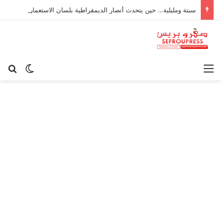
سبتة ومليلية… حين يتحدث أنصار الديمقراطية بلسان الاستعمار
القائمة
بح
الوضع ا