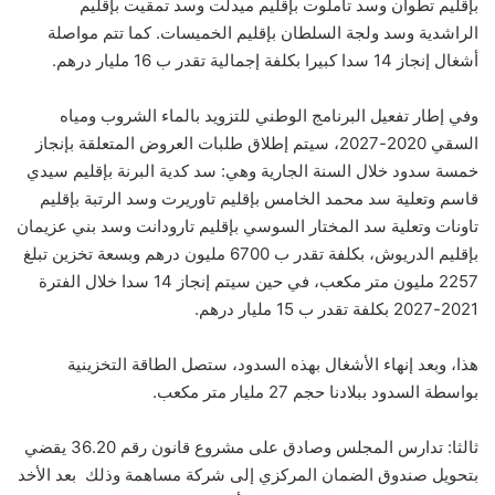
بإقليم تطوان وسد تاملوت بإقليم ميدلت وسد تمقيت بإقليم
الراشدية وسد ولجة السلطان بإقليم الخميسات. كما تتم مواصلة
أشغال إنجاز 14 سدا كبيرا بكلفة إجمالية تقدر ب 16 مليار درهم.
وفي إطار تفعيل البرنامج الوطني للتزويد بالماء الشروب ومياه
السقي 2020-2027، سيتم إطلاق طلبات العروض المتعلقة بإنجاز
خمسة سدود خلال السنة الجارية وهي: سد كدية البرنة بإقليم سيدي
قاسم وتعلية سد محمد الخامس بإقليم تاوريرت وسد الرتبة بإقليم
تاونات وتعلية سد المختار السوسي بإقليم تارودانت وسد بني عزيمان
بإقليم الدريوش، بكلفة تقدر ب 6700 مليون درهم وبسعة تخزين تبلغ
2257 مليون متر مكعب، في حين سيتم إنجاز 14 سدا خلال الفترة
2021-2027 بكلفة تقدر ب 15 مليار درهم.
هذا، وبعد إنهاء الأشغال بهذه السدود، ستصل الطاقة التخزينية
بواسطة السدود ببلادنا حجم 27 مليار متر مكعب.
ثالثا: تدارس المجلس وصادق على مشروع قانون رقم 36.20 يقضي
بتحويل صندوق الضمان المركزي إلى شركة مساهمة وذلك بعد الأخد