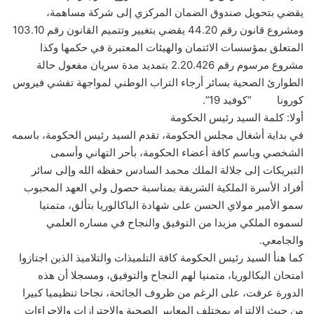
يقضي بتحويل صندوق الضمان المركزي إلى شركة مساهمة،
ومشروع قانون رقم 44.20 يقضي بتغيير وتتميم القانون رقم 103.10
المتعلق بمؤسسات الائتمان والهيئات المعتبرة في حكمها وكذا
مشروع مرسوم رقم 2.20.426 بتمديد مدة سريان مفعول حالة
الطوارئ الصحية بسائر أرجاء التراب الوطني لمواجهة تفشي فيروس
كورونا “كوفيد 19”.
أولا: كلمة السيد رئيس الحكومة
في بداية أشغال مجلس الحكومة، تقدم السيد رئيس الحكومة، باسمه
الشخصي وباسم كافة أعضاء الحكومة، بأحر التهاني وأسمى
التبريكات إلى جلالة الملك محمد السادس حفظه الله وإلى سائر
أفراد الأسرة الملكية الشريفة بمناسبة حصول ولي العهد المحبوب
سمو الأمير مولاي الحسن على شهادة الباكالوريا بتألق، متمنيا
لسموه الملكي مزيدا من التوفيق والنجاح في مساره العلمي
والجامعي.
كما هنأ السيد رئيس الحكومة كافة التلميذات والتلاميذ الذين اجتازوا
امتحان البكالوريا، متمنيا لهم النجاح والتوفيق، ومسجلا أن هذه
الدورة عرفت، على الرغم من ظروف الجائحة، نجاحا تنظيميا كبيرا
من حيث الالتزام بمختلف المعايير الصحية والاحترازات والإجراءات