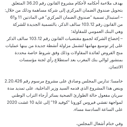
بهدف ملاءمة أحكامه لأحكام مشروع القانون رقم 36.20 المتعلق
بتحويل صندوق الضمان المركزي إلى شركة مساهمة وذلك من خلال:
– استبدال تسمية “صندوق الضمان المركزي” في المادتين 11 و61
من القانون رقم 103.12 سالف الذكر، بالتسمية الجديدة للشركة
وهي البنك العمومي للمقاولة؛
– إخضاع الشركة لجميع مقتضيات القانون رقم 103.12 سالف الذكر
على إثر توسيع مهامها لتشمل مزاولة أنشطة جديدة من بينها عمليات
منح القروض لفائدة المقاولات وذلك وفق شروط خاصة محددة
بمنشور لوالي بنك المغرب بعد استطلاع رأي لجنة مؤسسات
الائتمان.
خامسا: تدارس المجلس وصادق على مشروع مرسوم رقم 2.20.426
وينص هذا المشروع الذي قدمه السيد وزير الداخلية، على تمديد مدة
سريان مفعول حالة الطوارئ الصحية بسائر أرجاء التراب الوطني
لمواجهة تفشي فيروس كورونا “كوفيد 19” إلى غاية 10 غشت 2020
على الساعة السادسة مساء.
وفي ختام أشغال المجلس،