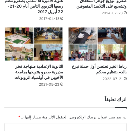
صفرو..توزيع جوائز استحقاق
ثانوية الأميرة للا سلمى بصفرو تنظم
وتشجيع على التلاميذ المتفوقين
ربيعها التربوي الثامن أيام 20-21-
22 أبريل 2017
2024-07-23
2017-04-18
رباط الخير تحتضن أول حملة تبرع
الثانوية الإعدادية صنهاجة فخر
بالدم بتنظيم محكم
مديرية صفرو بتتويجها بجامعة
الأخوين في أولمبياد الروبوتات
2022-07-21
2021-05-23
اترك تعليقاً
لن يتم نشر عنوان بريدك الإلكتروني.
الحقول الإلزامية مشار إليها بـ
*
ا