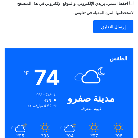
احفظ اسمي، بريدي الإلكتروني، والموقع الإلكتروني في هذا المتصفح
لاستخدامها المرة المقبلة في تعليقي.
الطقس
74
℉
مدينة صفرو
98º - 74º
43%
4.52 ميل/ساعة
غيوم متفرقة
95
93
94
97
98
℉
℉
℉
℉
℉