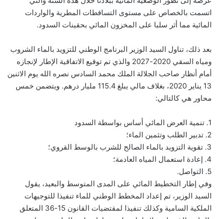
عرضه إلى تطور الوضعية المائية ببلادنا خلال هذه السنة والتي
اتسمت بالخصاص على مستوى التساقطات المطرية والواردات
المائية مما أثر سلبا على المخزون المائي بحقينات السدود.
بعد ذلك، تناول السيد الوزير البرنامج الوطني للتزويد بالماء الشروب
ومياه السقي 2020-2027 والذي تم توقيع الاتفاقية الإطار لإنجازه
أمام أنظار صاحب الجلالة الملك محمد السادس نصره الله يوم الاثنين
13 يناير 2020، بغلاف مالي يبلغ 115.4 مليار درهم. ويتضمن خمس
محاور هي كالتالي:
1. تنمية العرض المائي أساس بواسطة السدود
2. تدبير الطلب وتثمين الماء؛
3. تقوية التزويد بالماء الصالح للشرب بالوسط القروي؛
4. إعادة استعمال المياه العادمة؛
5. التواصل.
وفي إطار التخطيط المائي على المدى المتوسط والبعيد، يقول
السيد الوزير، تم إعداد المخطط الوطني للماء تنفيذا للتوجيهات
الملكية السامية وكذلك تنفيذا لمقتضيات القانون 15-36 المتعلق