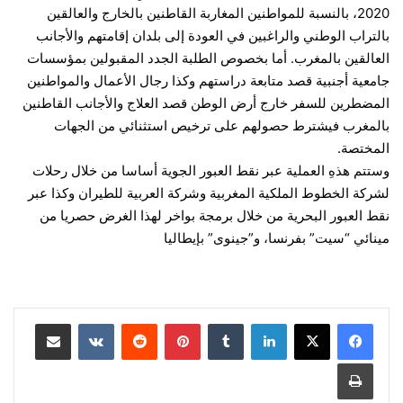
2020، بالنسبة للمواطنين المغاربة القاطنين بالخارج والعالقين
بالتراب الوطني والراغبين في العودة إلى بلدان إقامتهم والأجانب
العالقين بالمغرب. أما بخصوص الطلبة الجدد المقبولين بمؤسسات
جامعية أجنبية قصد متابعة دراستهم وكذا رجال الأعمال والمواطنين
المضطرين للسفر خارج أرض الوطن قصد العلاج والأجانب القاطنين
بالمغرب فيشترط حصولهم على ترخيص استثنائي من الجهات
المختصة.
وستتم هذهِ العملية عبر نقط العبور الجوية أساسا من خلال رحلات
لشركة الخطوط الملكية المغربية وشركة العربية للطيران وكذا عبر
نقط العبور البحرية من خلال برمجة بواخر لهذا الغرض حصريا من
مينائي “سيت” بفرنسا، و”جينوى” بإيطاليا
لينكدإن
بينتيريست
مشاركة عبر البريد
طباعة