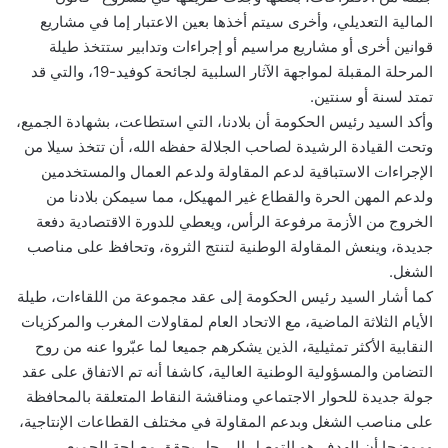
المالية التعديلي، وأخرى سيتم أخذها بعين الاعتبار إما في مشاريع
قوانين أخرى أو مشاريع مراسيم أو إجراءات وتدابير ستتخذ طيلة
المرحلة المقبلة لمواجهة الآثار السلبية لجائحة كوفيد-19، والتي قد
تمتد لسنة أو سنتين.
وأكد السيد رئيس الحكومة أن بلادنا، التي استطاعت، بشهادة الجميع،
وتحت القيادة الرشيدة لصاحب الجلالة حفظه الله، أن تتخذ سيلا من
الإجراءات الاستباقية لدعم المقاولة ولدعم العمال والمستخدمين
ولدعم المهن الحرة والقطاع غير المهيكل، مما سيمكن بلادنا من
الخروج من الأزمة مرفوعة الرأس، ويعطي للدورة الاقتصادية دفعة
جديدة، وينعش المقاولة الوطنية لتنتج الثروة، وتحافظ على مناصب
الشغل.
كما أشار السيد رئيس الحكومة إلى عقد مجموعة من اللقاءات، طيلة
الأيام الثلاثة الماضية، مع الاتحاد العام لمقاولات المغرب والمركزيات
النقابية الأكثر تمثيلية، الذين يشكرهم جميعا لما عبّروا عنه من روح
التضامن والمسؤولية الوطنية العالية، كاشفا أنه تم الاتفاق على عقد
جولة جديدة للحوار الاجتماعي ومناقشة النقاط المتعلقة بالمحافظة
على مناصب الشغل وبدعم المقاولة في مختلف القطاعات الإنتاجية،
وموضحا أن الهدف هو التوصل إلى حل يحقق مصلحة الجميع.