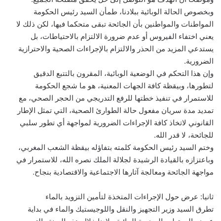
وبخصوص الحالة الوبائية ببلادنا، طمأن السيد رئيس الحكومة
المواطنات والمواطنين بأن الجائحة تبقى متحكما فيها، لكن ذلك لا
يعني اختفاء الفيروس أو عدم ضرورة الالتزام بالاحتياطات، بل
يستدعي المزيد من الحذر والالتزام بالإجراءات الصحية والاحترازية
الضرورية.
وإن هذا التحكم في الوضعية الوبائية، المقرون بالتتبع الدقيق
لتطورها، وبيقظة كافة الجهات المعنية، هو ما شجع الحكومة
للاستمرار في تنفيذ خطتها للرفع التدريجي من الحجر الصحي، مع
تمديد مدة سريان مفعول حالة الطوارئ الصحية، التي تمثل الإطار
القانوني لاتخاذ كافة الإجراءات الضرورية لمواجهة أي تطور سلبي
للجائحة، لا قدر الله.
وختم السيد رئيس الحكومة كلمته بتفاؤله بيقظة الشعب المغربي،
وباعتزازه بالقيادة الرشيدة لجلالة الملك نصره الله، للاستمرار في
مواجهة الجائحة ومعالجة آثارها الاجتماعية والاقتصادية بنجاح.
ثانيا: عرض حول الإجراءات المتخذة لتأمين التزويد بالماء
تطرق السيد وزير التجهيز والنقل واللوجيستيك والماء في بداية