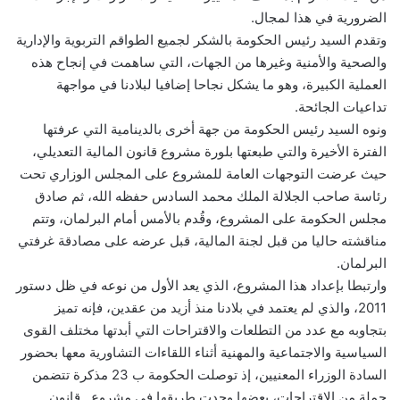
الضرورية في هذا لمجال.
وتقدم السيد رئيس الحكومة بالشكر لجميع الطواقم التربوية والإدارية
والصحية والأمنية وغيرها من الجهات، التي ساهمت في إنجاح هذه
العملية الكبيرة، وهو ما يشكل نجاحا إضافيا لبلادنا في مواجهة
تداعيات الجائحة.
ونوه السيد رئيس الحكومة من جهة أخرى بالدينامية التي عرفتها
الفترة الأخيرة والتي طبعتها بلورة مشروع قانون المالية التعديلي،
حيث عرضت التوجهات العامة للمشروع على المجلس الوزاري تحت
رئاسة صاحب الجلالة الملك محمد السادس حفظه الله، ثم صادق
مجلس الحكومة على المشروع، وقُدم بالأمس أمام البرلمان، وتتم
مناقشته حاليا من قبل لجنة المالية، قبل عرضه على مصادقة غرفتي
البرلمان.
وارتبطا بإعداد هذا المشروع، الذي يعد الأول من نوعه في ظل دستور
2011، والذي لم يعتمد في بلادنا منذ أزيد من عقدين، فإنه تميز
بتجاوبه مع عدد من التطلعات والاقتراحات التي أبدتها مختلف القوى
السياسية والاجتماعية والمهنية أثناء اللقاءات التشاورية معها بحضور
السادة الوزراء المعنيين، إذ توصلت الحكومة ب 23 مذكرة تتضمن
جملة من الاقتراحات، بعضها وجدت طريقها في مشروع قانون