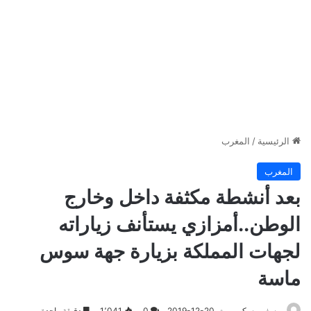
الرئيسية
/
المغرب
المغرب
بعد أنشطة مكثفة داخل وخارج
الوطن..أمزازي يستأنف زياراته
لجهات المملكة بزيارة جهة سوس
ماسة
يوسف مسكين
2019-12-20
0
1٬041
دقيقة واحدة