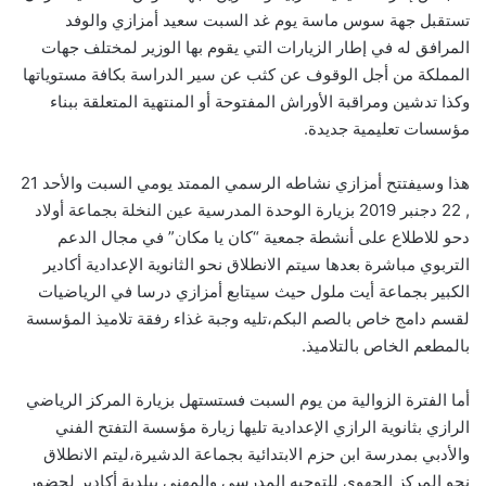
تستقبل جهة سوس ماسة يوم غد السبت سعيد أمزازي والوفد
المرافق له في إطار الزيارات التي يقوم بها الوزير لمختلف جهات
المملكة من أجل الوقوف عن كثب عن سير الدراسة بكافة مستوياتها
وكذا تدشين ومراقبة الأوراش المفتوحة أو المنتهية المتعلقة ببناء
مؤسسات تعليمية جديدة.
هذا وسيفتتح أمزازي نشاطه الرسمي الممتد يومي السبت والأحد 21
, 22 دجنبر 2019 بزيارة الوحدة المدرسية عين النخلة بجماعة أولاد
دحو للاطلاع على أنشطة جمعية “كان يا مكان” في مجال الدعم
التربوي مباشرة بعدها سيتم الانطلاق نحو الثانوية الإعدادية أكادير
الكبير بجماعة أيت ملول حيث سيتابع أمزازي درسا في الرياضيات
لقسم دامج خاص بالصم البكم،تليه وجبة غذاء رفقة تلاميذ المؤسسة
بالمطعم الخاص بالتلاميذ.
أما الفترة الزوالية من يوم السبت فستستهل بزيارة المركز الرياضي
الرازي بثانوية الرازي الإعدادية تليها زيارة مؤسسة التفتح الفني
والأدبي بمدرسة ابن حزم الابتدائية بجماعة الدشيرة،ليتم الانطلاق
نحو المركز الجهوي للتوجيه المدرسي والمهني ببلدية أكادير لحضور