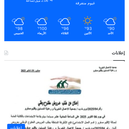
2.06 ميل/ساعة
غيوم متفرقة
98
100
96
93
90
℉
℉
℉
℉
℉
الأحد
الأثنين
الثلاثاء
الأربعاء
الخميس
إعلانات
إعلانات