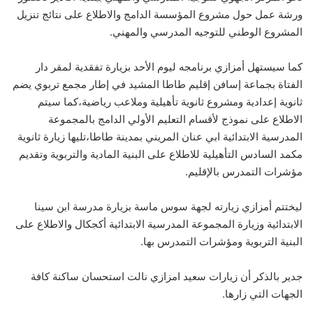
ورشة عمل حول مشروع المؤسسة الدامج والاطلاع على نتائج تنزيل
المشروع الوطني للتوجيه المدرسي والمهني.
كما سيستهل أمزازي برنامجه ليوم الأحد بزيارة تفقدية لمقر دار
الفتاة بجماعة إسافن إقليم طاطا المشيد في إطار مجمع تربوي يضم
ثانوية إعدادية ومشروع ثانوية تأهيلية وملاعب رياضية،كما سيتم
الاطلاع على نموذج لأقسام التعليم الأولي الدامج بالمجموعة
المدرسية الابتدائية ابي عنان المريني بمدينة طاطا،تليها زيارة ثانوية
مكمد السادس التأهيلية للاطلاع على البنية المادية والتربوية وتقديم
مؤشرات التمدرس بالإقليم.
ليختتم أمزازي زيارته لجهة سوس ماسة بزيارة مدرسة ابن سينا
الابتدائية وزيارة المجموعة المدرسية الابتدائية أكجكال والاطلاع على
البنية التربوية ومؤشرات التمدرس بها.
جدير بالذكر أن زيارات سعيد امزازي نالت استحسان ساكنة كافة
الجهات التي زارها.