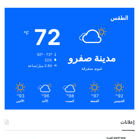
الطقس
72
℉
مدينة صفرو
92º - 72º
52%
2.84 ميل/ساعة
غيوم متفرقة
93
96
98
97
92
℉
℉
℉
℉
℉
الخميس
الجمعة
السبت
الأحد
الأثنين
إعلانات