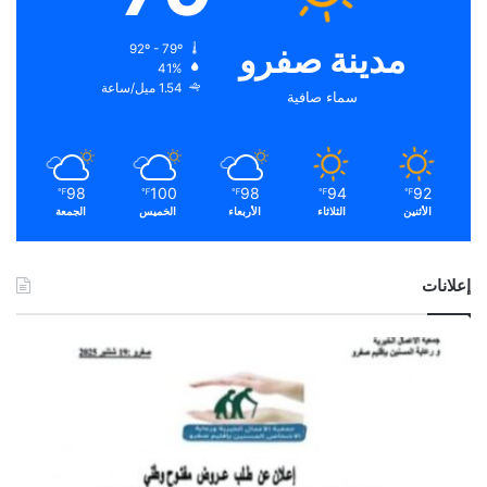
مدينة صفرو
92º - 79º
41%
1.54 ميل/ساعة
سماء صافية
98
100
98
94
92
℉
℉
℉
℉
℉
الأثنين
الثلاثاء
الأربعاء
الخميس
الجمعة
إعلانات