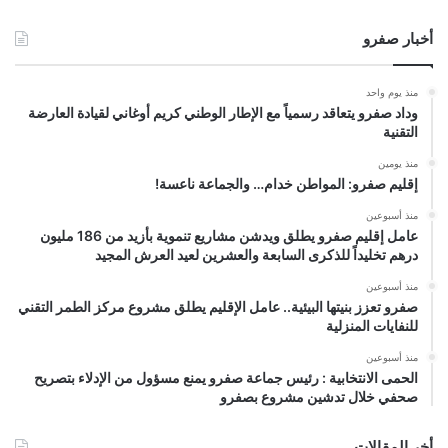
أخبار صفرو
منذ يوم واحد
وداد صفرو يتعاقد رسمياً مع الإطار الوطني كريم أوغاني لقيادة العارضة
التقنية
منذ يومين
إقليم صفرو: المواطن خدام… والجماعة ناعسة!
منذ أسبوعين
عامل إقليم صفرو يطلق ويدشن مشاريع تنموية بأزيد من 186 مليون
درهم تخليداً للذكرى السابعة والعشرين لعيد العرش المجيد
منذ أسبوعين
صفرو تعزز بنيتها البيئية.. عامل الإقليم يطلق مشروع مركز الطمر التقني
للنفايات المنزلية
منذ أسبوعين
الحمى الانتخابية : رئيس جماعة صفرو يمنع مسؤول من الإدلاء بتصريح
صحفي خلال تدشين مشروع بصفرو
أخر المقالات