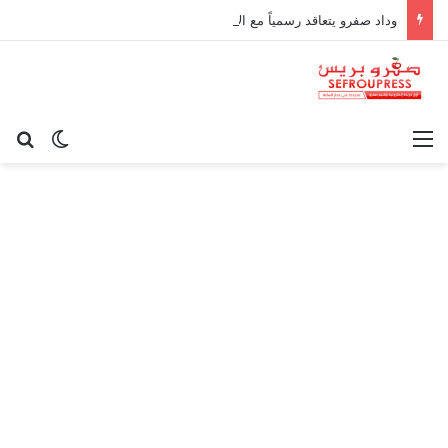
وداد صفرو يتعاقد رسمياً مع الإطار الوطني كريم أوغاني لقيادة العارضة التقنية
القائمة
بح
الوضع ا