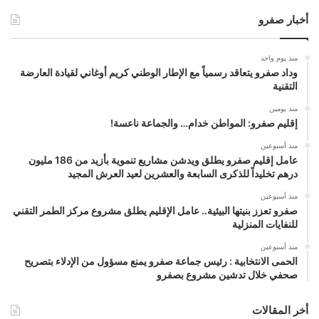
أخبار صفرو
منذ يوم واحد
وداد صفرو يتعاقد رسمياً مع الإطار الوطني كريم أوغاني لقيادة العارضة
التقنية
منذ يومين
إقليم صفرو: المواطن خدام… والجماعة ناعسة!
منذ أسبوعين
عامل إقليم صفرو يطلق ويدشن مشاريع تنموية بأزيد من 186 مليون
درهم تخليداً للذكرى السابعة والعشرين لعيد العرش المجيد
منذ أسبوعين
صفرو تعزز بنيتها البيئية.. عامل الإقليم يطلق مشروع مركز الطمر التقني
للنفايات المنزلية
منذ أسبوعين
الحمى الانتخابية : رئيس جماعة صفرو يمنع مسؤول من الإدلاء بتصريح
صحفي خلال تدشين مشروع بصفرو
أخر المقالات