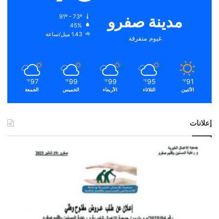
مدينة صفرو
91º - 73º
45%
1.43 ميل/ساعة
غيوم متفرقة
97
99
99
95
91
℉
℉
℉
℉
℉
الأثنين
الثلاثاء
الأربعاء
الخميس
الجمعة
إعلانات