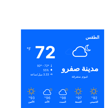
الطقس
72
℉
مدينة صفرو
92º - 72º
55%
3.33 ميل/ساعة
غيوم متفرقة
93
96
98
97
92
℉
℉
℉
℉
℉
الخميس
الجمعة
السبت
الأحد
الأثنين