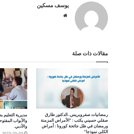
يوسف مسكين
موقع
الويب
مقالات ذات صلة
رمضانيات صفروبريس..الدكتور طارق
مديرية التعليم بص
صقلي حسيني يكتب : "الأمراض المزمنة
والأبواب المفتوح
ورمضان في ظل جائحة كورونا : أمراض
والأدبي.
الكلى نموذجا"
2023-10-05