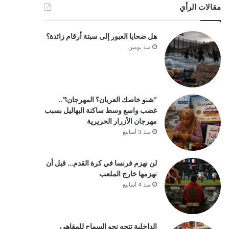
مقالات الرأي
هل ضحايا العبور إلى سبتة أرقام زائدة؟
منذ يومين
“شنو خاصك العريان؟ المهرجان!”..
غضب واسع وسط ساكنة البهاليل بسبب
مهرجان الأزرار الحريرية
منذ 3 أسابيع
لن نهزم فرنسا في كرة القدم… قبل أن
نهزمها خارج الملعب
منذ 4 أسابيع
الداخلية تتجه نحو السماح للمقاهي