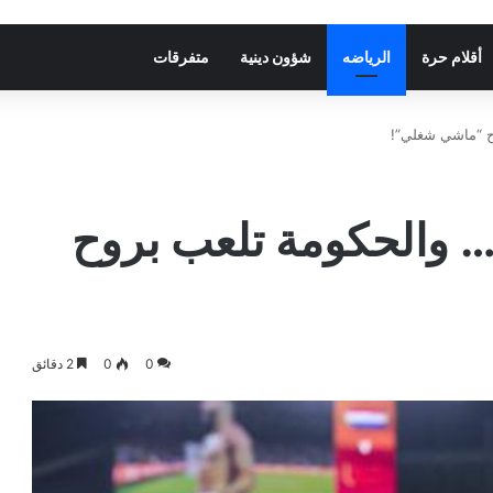
أقلام حرة
الرياضه
شؤون دينية
متفرقات
ح “ماشي شغلي”!
… والحكومة تلعب بروح
0
0
2 دقائق