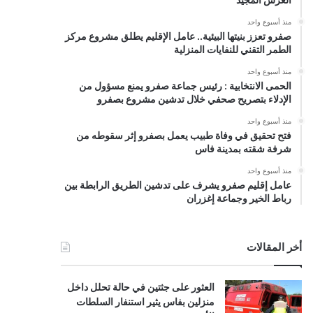
منذ أسبوع واحد
صفرو تعزز بنيتها البيئية.. عامل الإقليم يطلق مشروع مركز
الطمر التقني للنفايات المنزلية
منذ أسبوع واحد
الحمى الانتخابية : رئيس جماعة صفرو يمنع مسؤول من
الإدلاء بتصريح صحفي خلال تدشين مشروع بصفرو
منذ أسبوع واحد
فتح تحقيق في وفاة طبيب يعمل بصفرو إثر سقوطه من
شرفة شقته بمدينة فاس
منذ أسبوع واحد
عامل إقليم صفرو يشرف على تدشين الطريق الرابطة بين
رباط الخير وجماعة إغزران
أخر المقالات
العثور على جثتين في حالة تحلل داخل
منزلين بفاس يثير استنفار السلطات