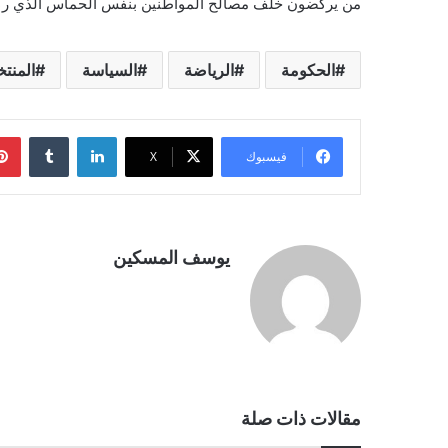
من يركضون خلف مصالح المواطنين بنفس الحماس الذي ركض
الحكومة
الرياضة
السياسة
المنت
لينكدإن
فيسبوك
‫X
يوسف المسكين
مقالات ذات صلة