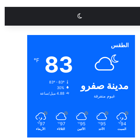
الوضع المظلم
الطقس
83
℉
مدينة صفرو
83º - 83º
30%
4.88 ميل/ساعة
غيوم متفرقة
97
97
95
95
94
℉
℉
℉
℉
℉
السبت
الأحد
الأثنين
الثلاثاء
الأربعاء