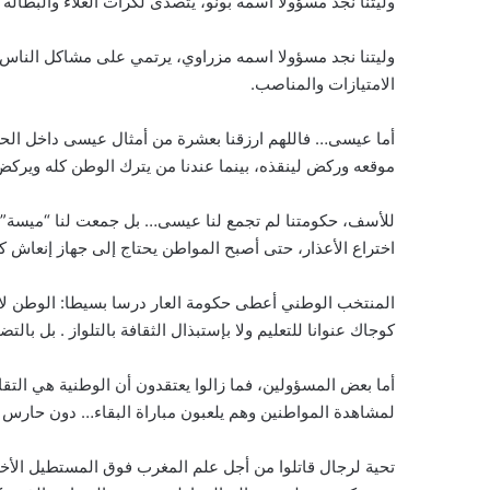
وليتنا نجد مسؤولا اسمه بونو، يتصدى لكرات الغلاء والبطالة
وليتنا نجد مسؤولا اسمه مزراوي، يرتمي على مشاكل الناس 
الامتيازات والمناصب.
أما عيسى… فاللهم ارزقنا بعشرة من أمثال عيسى داخل الحك
موقعه وركض لينقذه، بينما عندنا من يترك الوطن كله ويركض
للأسف، حكومتنا لم تجمع لنا عيسى… بل جمعت لنا “ميسة”؛
اختراع الأعذار، حتى أصبح المواطن يحتاج إلى جهاز إنعاش
المنتخب الوطني أعطى حكومة العار درسا بسيطا: الوطن لا ي
كوجاك عنوانا للتعليم ولا بإستبذال الثقافة بالتلواز . بل بالتض
أما بعض المسؤولين، فما زالوا يعتقدون أن الوطنية هي التق
لمشاهدة المواطنين وهم يلعبون مباراة البقاء… دون حارس
تحية لرجال قاتلوا من أجل علم المغرب فوق المستطيل الأخض