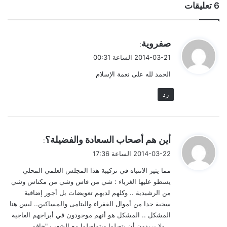
‫6 تعليقات
ي
صفروية
:
ق
2014-03-21 الساعة 00:31
و
الحمد لله على نعمة الإسلام
ل
رد
ي
أين هم أصحاب السعادة والفضيلة؟
:
ق
2014-03-22 الساعة 17:36
و
مما يثير الانتباه في تركيبة هذا المجلس العلمي المحلي
ل
يسطو عليها الغرباء : شي من فاس وشي من مكناس وشي
من الرشيدية .. وكلهم لديهم تعويضات بل أجور إضافية
سخية جدا من أموال الفقراء واليتامى والمساكين.. ليس هنا
المشكل .. المشكل هو أنهم موجودون في أبراجهم العاجية
.. ولا يريدون أن يتصلوا ويتواصلوا مع الشعب "خافو