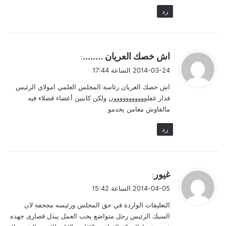
رد
ي
اش خصك العريان ........
:
ق
2014-03-24 الساعة 17:44
و
اش خصك العريان رئاسة المجلس العلمي امولاي الرئيس
ل
فدار غفلووووووووووون ولكن كاينين أعضاء فضلاء فيه
مالقاوش معامن يخدمو
رد
ي
غيور
:
ق
2014-04-05 الساعة 15:42
و
التعليقات الواردة في حق المجلس ورئيسه مجحفة لان
ل
السيك الرئيس رجل متواضع يحب العمل يبذل قصارى جهده