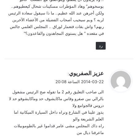
يوسخوهم" وهاد المؤطرات مسكينات شحال كيعطيوهم..
ولكن أجرهن عند الله عظيم.. ما ذا سيقول سعادة الرئيس
لربه ؟ وبم سيجيب أصحاب الفضيلة من الأعضاء الآخرين
ربهم؟ واش بقات فتعمار لوراق .. المجلس العلمي جالس
في مقعده " هل يستوي المجاهدون والقاعدون؟"
رد
ي
عزيز الصفريوي
:
ق
2014-03-22 الساعة 20:08
و
الى صاحب التعليق رقم 2 ما تقوله صح الرئيس مشغول
ل
بالرالي بين صفرو وفاس ماكايشوف حد وماكايشوفو حد لا
دروس فالجوامع ولا
يذوز علينا في الشارع ونراه داخل السيارة الميكانية اما
العلم الشريعة والو
راه داك المجلس مشى عامر قداموا غير بالطوموبيلات
ماعرفنا ديال من