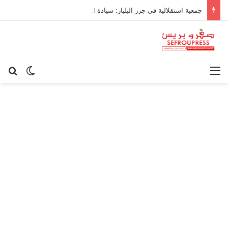
جمعية استقلالية في جزر البليار: سيادة المغرب على سبتة ومليلية “مسألة وقت”
القائمة
بح
الوضع ا