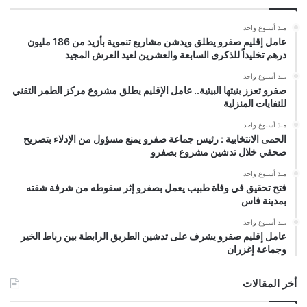
منذ أسبوع واحد
عامل إقليم صفرو يطلق ويدشن مشاريع تنموية بأزيد من 186 مليون
درهم تخليداً للذكرى السابعة والعشرين لعيد العرش المجيد
منذ أسبوع واحد
صفرو تعزز بنيتها البيئية.. عامل الإقليم يطلق مشروع مركز الطمر التقني
للنفايات المنزلية
منذ أسبوع واحد
الحمى الانتخابية : رئيس جماعة صفرو يمنع مسؤول من الإدلاء بتصريح
صحفي خلال تدشين مشروع بصفرو
منذ أسبوع واحد
فتح تحقيق في وفاة طبيب يعمل بصفرو إثر سقوطه من شرفة شقته
بمدينة فاس
منذ أسبوع واحد
عامل إقليم صفرو يشرف على تدشين الطريق الرابطة بين رباط الخير
وجماعة إغزران
أخر المقالات