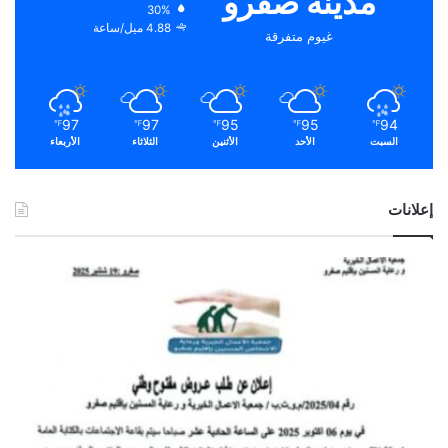
مدينة صفرو
30%
4.88 ميل/ساعة
غيوم متفرقة
97
97
95
95
94
℉
℉
℉
℉
℉
السبت
الأحد
الأثنين
الثلاثاء
الأربعاء
إعلانات