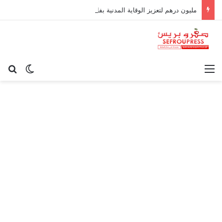
مليون درهم لتعزيز الوقاية المدنية بفاس.. استثمار في سرعة التدخل وحماية الأرواح
القائمة
بح
الوضع ا