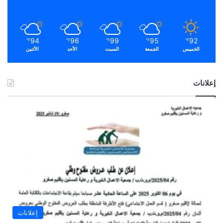
94
96
99
95
92
℉
℉
℉
℉
℉
الخميس
الجمعة
السبت
الأحد
الأثنين
إعلانات
إعلانات