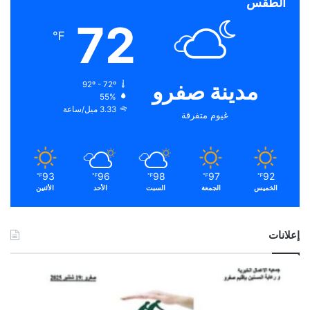
الطقس
72
℉
مدينة صفرو
92º - 72º
55%
3.33 ميل/ساعة
غيوم متفرقة
93
96
98
97
92
℉
℉
℉
℉
℉
الخميس
الجمعة
السبت
الأحد
الأثنين
إعلانات