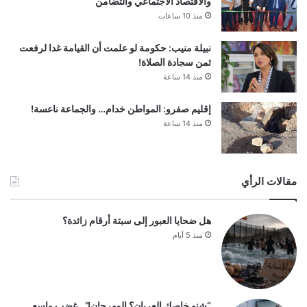
والاقتصاد الاجتماعي والتضامن
منذ 10 ساعات
نبيلة منيب: حكومة لو علمت أن القيامة غدا لرفعت
ثمن سجادة الصلاة!
منذ 14 ساعة
إقليم صفرو: المواطن خدام… والجماعة ناعسة!
منذ 14 ساعة
مقالات الرأي
هل ضحايا العبور إلى سبتة أرقام زائدة؟
منذ 5 أيام
“شنو خاصك العريان؟ المهرجان!”.. غضب واسع