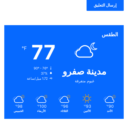
الطقس
77
℉
مدينة صفرو
90º - 76º
37%
1.72 ميل/ساعة
غيوم متفرقة
98
100
96
93
90
℉
℉
℉
℉
℉
الأحد
الأثنين
الثلاثاء
الأربعاء
الخميس