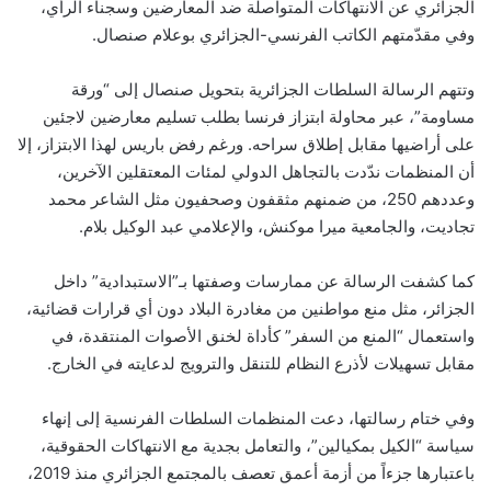
الجزائري عن الانتهاكات المتواصلة ضد المعارضين وسجناء الرأي،
وفي مقدّمتهم الكاتب الفرنسي-الجزائري بوعلام صنصال.
وتتهم الرسالة السلطات الجزائرية بتحويل صنصال إلى “ورقة
مساومة”، عبر محاولة ابتزاز فرنسا بطلب تسليم معارضين لاجئين
على أراضيها مقابل إطلاق سراحه. ورغم رفض باريس لهذا الابتزاز، إلا
أن المنظمات ندّدت بالتجاهل الدولي لمئات المعتقلين الآخرين،
وعددهم 250، من ضمنهم مثقفون وصحفيون مثل الشاعر محمد
تجاديت، والجامعية ميرا موكنش، والإعلامي عبد الوكيل بلام.
كما كشفت الرسالة عن ممارسات وصفتها بـ”الاستبدادية” داخل
الجزائر، مثل منع مواطنين من مغادرة البلاد دون أي قرارات قضائية،
واستعمال “المنع من السفر” كأداة لخنق الأصوات المنتقدة، في
مقابل تسهيلات لأذرع النظام للتنقل والترويج لدعايته في الخارج.
وفي ختام رسالتها، دعت المنظمات السلطات الفرنسية إلى إنهاء
سياسة “الكيل بمكيالين”، والتعامل بجدية مع الانتهاكات الحقوقية،
باعتبارها جزءاً من أزمة أعمق تعصف بالمجتمع الجزائري منذ 2019،