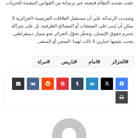
عقب تشديد النظام قبضته عبر ترسانة من القوانين المقيدة للحريات.
وشددت الرسالة على أن مستقبل العلاقات الفرنسية-الجزائرية لا
يمكن أن يُبنى على الصفقات أو المصالح الظرفية، بل على شراكة
تحترم حقوق الإنسان، وتحفّز تحوّل الجزائر نحو مسار ديمقراطي،
يجنب شعبها خيارين لا ثالث لهما: السجن أو المنفى.
الجزائر
امام
باريس
مراة
لينكدإن
بينتيريست
مشاركة عبر البريد
طباعة