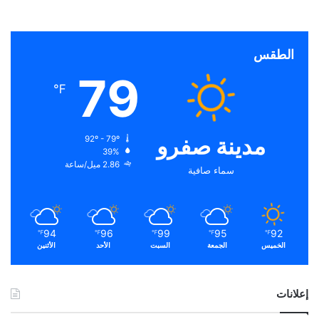
الطقس
79
℉
مدينة صفرو
92º - 79º
39%
2.86 ميل/ساعة
سماء صافية
94
96
99
95
92
℉
℉
℉
℉
℉
الخميس
الجمعة
السبت
الأحد
الأثنين
إعلانات