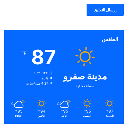
الطقس
87
℉
مدينة صفرو
97º - 83º
26%
4.27 ميل/ساعة
سماء صافية
95
94
95
95
97
℉
℉
℉
℉
℉
الجمعة
السبت
الأحد
الأثنين
الثلاثاء