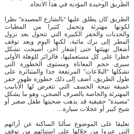
الطريق الوحيدة المؤدية في هذا الاتجاه.
الطريق كان يطلق عليها “بالشارع المصيدة” نظرا
لكونها مهترئة وتحمل كثيرا من المطبات
والحدبات والحفر الكبيرة التي تتحول بعد نزول
المطر إلى برك مائية، لكنها اليوم وبعد توقف
أشغال تهيئتها حتى إشعار آخر، أصبحت تشكل
خطرا على كل مستعمليها، فالزائر للوهلة الأولى
سيرى حجم المعاناة ومستوى الخطورة التي
تشكلها “البلاعات” المرتفعة جدا والمتناثرة على
طول الطريق، أضف إلى ذلك خطورة ظهور حفر
عميقة نتيجة الخسف التي تتعرض لها الأنابيب
المهترئة والخاصة بالصرف الصحي، وهو ما يشكل
“مصيدة” حقيقية قد يذهب ضحيتها طفل صغير أو
شيخ كبير أو عجلات سيارة…
تعليقا على الموضوع سألنا الساكنة عن آرائهم
التي عبروا من خلالها على استيائهم من توقف