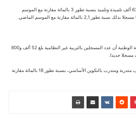
وبلغ عدد المسجلين الجدد بالسنة الأولى ابتدائي ما يفوق 633 ألف تلميذة وتلميذ بنسبة تطور 3 بالمائة مقارنة مع الموسم
وفي سياق متصل، لفت المسؤول الحكومي عن قطاع التربية الوطنية أن عدد المسجلين بالتربية غير النظامية بلغ 52 ألف و800
أما عدد المتدربين بالتكوين المهني، فقد بلغ أزيد من 414 ألف متدربة ومتدرب بالتكوين الأساسي، بنسبة تطور 18 بالمائة مقارنة
بينتيريست
مشاركة عبر البريد
طباعة