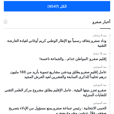
الكل (9547)
أخبار صفرو
منذ 9 ساعات
وداد صفرو يتعاقد رسمياً مع الإطار الوطني كريم أوغاني لقيادة العارضة
التقنية
منذ 18 ساعة
إقليم صفرو: المواطن خدام… والجماعة ناعسة!
منذ أسبوعين
عامل إقليم صفرو يطلق ويدشن مشاريع تنموية بأزيد من 186 مليون
درهم تخليداً للذكرى السابعة والعشرين لعيد العرش المجيد
منذ أسبوعين
صفرو تعزز بنيتها البيئية.. عامل الإقليم يطلق مشروع مركز الطمر التقني
للنفايات المنزلية
منذ أسبوعين
الحمى الانتخابية : رئيس جماعة صفرو يمنع مسؤول من الإدلاء بتصريح
صحفي خلال تدشين مشروع بصفرو