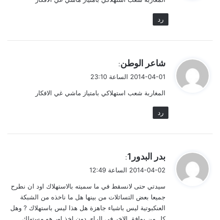
ل
رد
ي
شاعر الوطن
:
ق
2014-04-01 الساعة 23:10
و
المغاربة شعب استهلاكي بامتياز ماشي غي الافكار
ل
رد
ي
بدر البدور1
:
ق
2014-04-02 الساعة 12:49
و
سيدتي حتى لانسقط في ما سميته بالاستهلاك اود ان نطرح
ل
جميعا بعض التسائلات من بينها هل ما ناخذه من الشبكة
العنكبوتية ليس باشياء جاهزة هل هذا ليس باستهلاك ? وهل
كل من يوافق الاخر في الراي دون اخذ اور هو مستهلك