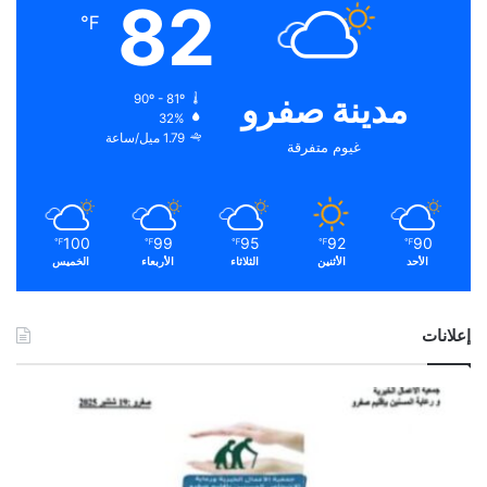
82
℉
مدينة صفرو
90º - 81º
32%
1.79 ميل/ساعة
غيوم متفرقة
100
99
95
92
90
℉
℉
℉
℉
℉
الأحد
الأثنين
الثلاثاء
الأربعاء
الخميس
إعلانات