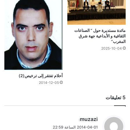
مائدة مستديرة حول ” الصناعات
الثقافية و الأبداعية جهة شرق
المغرب”
2025-10-04
أحلام تفتقر إلى ترخيص(2)
2014-12-05
‫5 تعليقات
ي
muzazi
:
ق
2014-04-01 الساعة 22:59