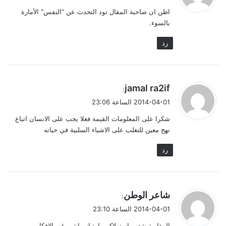
و
اظن ان صاحبة المقال تود التحدث عن "النفس" الأمارة
ل
بالسوء.
رد
ي
jamal ra2if
:
ق
2014-04-01 الساعة 23:06
و
شكرا على المعلومات القيمة فعلا يجب على الانسان اتباع
ل
نهج معين للتغلب على الاشياء السلبية في حياته
رد
ي
شاعر الوطن
:
ق
2014-04-01 الساعة 23:10
و
المغاربة شعب استهلاكي بامتياز ماشي غي الافكار