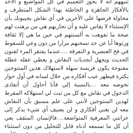
تنبههم أنه لا يجوز التعميم في كل المواضيع و الأخد
بالأفكار الجاهزة و الخاطئة بهذا الشكل المتطرف و
محاولة فرضها على الأخرين في أي نقاش يجيبونك بأن
الإستثناء لا يقاس عليه و أن تجاربهم هي من برهنت لهم
صحة ما تفوهت به ألسنتهم في حين ما هي إلا ثقافة
ورثوها أبا عن جد تسحبهم مرارا من دون وعي للسقوط
في فخ العنصرية و التفرقة ….عندما يفتقر المرء لفنون
الحديث ويجهل أبجديات النقاش و يعطي عقله عطلة
مفتوحة يكون فريسة سهلة لاستهلاك هذين المنتوجين
بكثرة فيظهر عيب أفكاره من خلال لسانه في أول حوار
تخوضه معه …بالنسبة إلي فأنا أحاول أن أتفادى
الدخول في نقاش مع كل من ثبت لي استهلاكه المفرط
لهذين المنتوجين لأنني على علم مسبق بأن النقاش
معه لن يغني أفكاري و لن يضيف أي شيء يذكر إلى
خزانتي المعرفية المتواضعة….فالإنسان المثقف يعي
أن كل ما تسمعه أذناه قابل للتحليل من دون استثناء