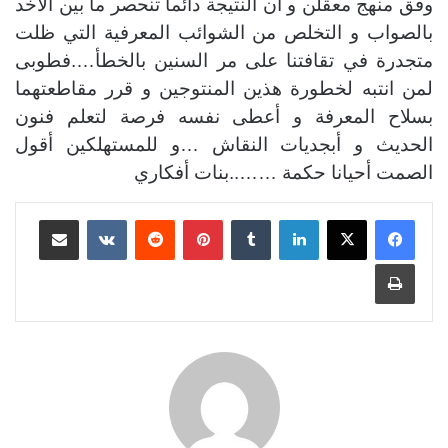
وفق منهج معقلن و أن النتيجة دائما تنحصر ما بين الأخد
بالصواب و التخلص من الشوائب المعرفية التي ظلت
متجدرة في تقافتنا على مر السنين بالخطأ….فطوبى
لمن انتبه لخطورة هذين المنتوجين و قرر مقاطعتهما
بسلاح المعرفة و أعطى نفسه فرصة لتعلم فنون
الحديث و أبجديات النقاش …و للمستهلكين أقول
الصمت أحيانا حكمة ……..بنات أفكاري
لينكدإن
بينتيريست
مشاركة عبر البريد
طباعة