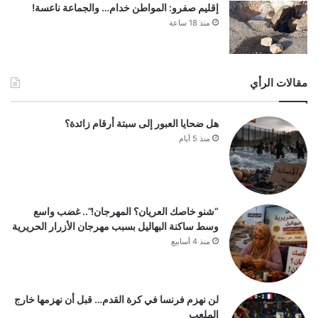
إقليم صفرو: المواطن خدام… والجماعة ناعسة!
منذ 18 ساعة
مقالات الرأي
هل ضحايا العبور إلى سبتة أرقام زائدة؟
منذ 5 أيام
“شنو خاصك العريان؟ المهرجان!”.. غضب واسع
وسط ساكنة البهاليل بسبب مهرجان الأزرار الحريرية
منذ 4 أسابيع
لن نهزم فرنسا في كرة القدم… قبل أن نهزمها خارج
الملعب