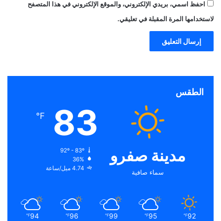
احفظ اسمي، بريدي الإلكتروني، والموقع الإلكتروني في هذا المتصفح
لاستخدامها المرة المقبلة في تعليقي.
الطقس
83
℉
مدينة صفرو
92º - 83º
36%
4.74 ميل/ساعة
سماء صافية
94
96
99
95
92
℉
℉
℉
℉
℉