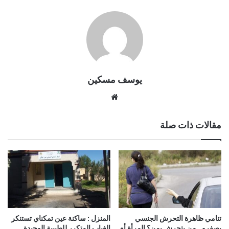
يوسف مسكين
موقع
الويب
مقالات ذات صلة
تنامي ظاهرة التحرش الجنسي
المنزل : ساكنة عين تمكناي تستنكر
بصفرو…من يتحرش بمن؟ المرأة أم
الغياب المتكرر للطبيبة الوحيدة