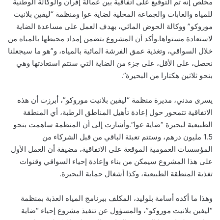
مخلص إنه تم التوقيع على اتفاقية بين عمالة إفران والوكالة الوطنية
للمياه والغابات والجماعة المحلية لضاية عوا ومنظمة “ليفين بلانيت
موروكو” ووكالة الحوض المائي، بهدف العمل على مساعدة الضاية
لاستعادة مستواها.وأكد أن المشروع يتضمن إمداد محيطها بالمياه من
خلال السواقي، وتغذية عمق الفرشة المائية بالمياه، و”هو ما سيجعلنا
نحصل، على الأقل، على جزء من الضاية التي ستتم استعادتها وهي
بنحو ثلاثين هكتارا من البحيرة”.
يسرى مدني، مديرة منظمة “ليفين بلانيت موروكو”، أبرزت أن هذه
الاتفاقية تتمحور حول إعادة تأهيل المناطق الرطبة، أي المنطقة
الطبيعية لبحيرة “ضاية عوا”.وأشارت إلى أن المنظمة ساهمت بنحو
1.5 مليون درهم، وستتم تعبئة الباقي من قبل الشركاء من
المؤسسات العمومية الموقعة على الاتفاقية، مضيفة أن العمل الأول
على هذا المشروع سيمكن من بناء وإعادة إحياء السواقي وقنوات
تغذية المنطقة الطبيعية، وكذا أشغال حماية البحيرة.
وهذا ما أكده أسامة بلوليد، المكلف ببرنامج المياه العذبة بمنظمة
“ليفين بلانيت موروكو”، والمسؤول عن تنفيذ مشروع إحياء “ضاية