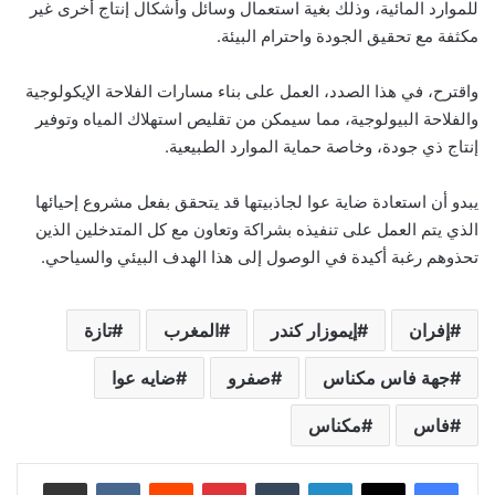
للموارد المائية، وذلك بغية استعمال وسائل وأشكال إنتاج أخرى غير
مكثفة مع تحقيق الجودة واحترام البيئة.
واقترح، في هذا الصدد، العمل على بناء مسارات الفلاحة الإيكولوجية
والفلاحة البيولوجية، مما سيمكن من تقليص استهلاك المياه وتوفير
إنتاج ذي جودة، وخاصة حماية الموارد الطبيعية.
يبدو أن استعادة ضاية عوا لجاذبيتها قد يتحقق بفعل مشروع إحيائها
الذي يتم العمل على تنفيذه بشراكة وتعاون مع كل المتدخلين الذين
تحذوهم رغبة أكيدة في الوصول إلى هذا الهدف البيئي والسياحي.
إفران
إيموزار كندر
المغرب
تازة
جهة فاس مكناس
صفرو
ضايه عوا
فاس
مكناس
لينكدإن
بينتيريست
مشاركة عبر البريد