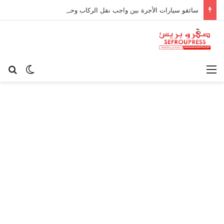
سائقو سيارات الأجرة بين واجب نقل الركاب وحدود المسؤولية القانونية
القائمة
بح
الوضع ا