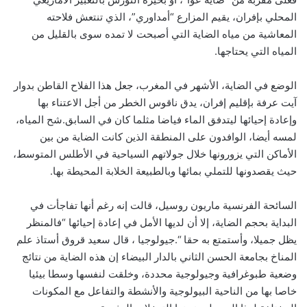
المحلي بإفران، يقيم المزارع “أمداوري”، الذي تنتعش فلاحته
المعاشية من مياه الضاية التي أصبحت لا تمده سوى بالقليل من
المياه التي يحتاجها.
الوضع في الضاية، الأشهر في المغرب، جعل هذا الفلاح القاطن بدوار
آيت عرفة بإقليم إفران، يدق ناقوس الخطر من أجل الاعتناء بها
وإعادة إحيائها ليتدفق الماء فياضا مثلما كان في السابق.شح المياه،
لمسه أيضا، الوافدون على المنطقة الذين كانت الضاية من بين
الأماكن التي يزورونها خلال جولاتهم السياحية في الأطلس المتوسط،
حيث يقصدونها للتملي بمائها وبالطبيعة الخلابة المحيطة بها.
السائحة الفرنسية ماريون روسيل، قالت إنه رغم أنها تفاجأت في
البداية بحجم الضاية، إلا أن لديها الأمل في إعادة إحيائها “فالمنظر
يظل جميلا، وأستمتع به حقا “.جيولوجيا ، قال سعيد قروق أستاذ علم
المناخ بجامعة الحسن الثاني بالدار البيضاء إن هذه الضاية من نتائج
وضعية طبوغرافية وجيولوجية محددة، وخلقت لنفسها وسطا بيئيا
خاصا بها من الناحية البيولوجية والأنشطة والتفاعل مع المكونات