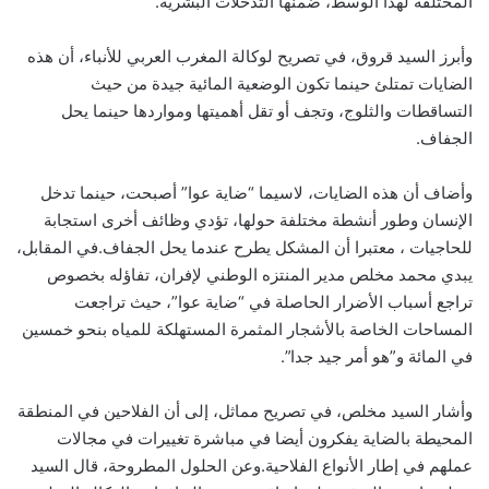
المختلفة لهذا الوسط، ضمنها التدخلات البشرية.
وأبرز السيد قروق، في تصريح لوكالة المغرب العربي للأنباء، أن هذه
الضايات تمتلئ حينما تكون الوضعية المائية جيدة من حيث
التساقطات والثلوج، وتجف أو تقل أهميتها ومواردها حينما يحل
الجفاف.
وأضاف أن هذه الضايات، لاسيما “ضاية عوا” أصبحت، حينما تدخل
الإنسان وطور أنشطة مختلفة حولها، تؤدي وظائف أخرى استجابة
للحاجيات ، معتبرا أن المشكل يطرح عندما يحل الجفاف.في المقابل،
يبدي محمد مخلص مدير المنتزه الوطني لإفران، تفاؤله بخصوص
تراجع أسباب الأضرار الحاصلة في “ضاية عوا”، حيث تراجعت
المساحات الخاصة بالأشجار المثمرة المستهلكة للمياه بنحو خمسين
في المائة و”هو أمر جيد جدا”.
وأشار السيد مخلص، في تصريح مماثل، إلى أن الفلاحين في المنطقة
المحيطة بالضاية يفكرون أيضا في مباشرة تغييرات في مجالات
عملهم في إطار الأنواع الفلاحية.وعن الحلول المطروحة، قال السيد