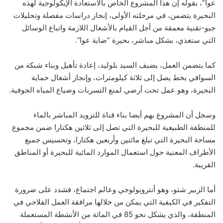
عوا”، بقوله إن هذا المشروع الخاص بالاستعادة الإيكولوجية لهذه
البحيرة يتضمن، في مرحلته الأولى، إنجاز دراسات مفصلة وتحليلات
جيو-تقنية معمقة من أجل القيام بالأشغال اللازمة واتباع الوسائل
التي ستغذي، بشكل مباشر، بحيرة “ضاية عوا”.
كما يتضمن العمل، يضيف السيد بلوليد، إعادة تأهيل وبناء شبكة من
السواقي بخط يصل إلى ثلاثة كيلومترات، وإنجاز أشغال حماية
البحيرة، وهو عمل تحت أرضي لمنع التسربات وضياع المياه الجوفية.
وسجل أن المشروع يهم أيضا بناء قناة للتزويد المباشر بالماء
للمنطقة الطبيعية للبحيرة التي تصل إلى ثلاثين هكتارا ضمن مجموع
مساحة البحيرة التي تبلغ مائتين وأربعين هكتارا، وتحسيس جميع
الأطراف المعنية حول استعمال الموارد المائية للبحيرة أو المناطق
القريبة.
أما الزبير شتو، وهو أنتروبولوجي وعالم اجتماع، فشدد على ضرورة
التفكير في الكيفية التي يمكن من خلالها مرافقة العمل الفلاحي في
المنطقة، والذي يشكل نحو 85 في المائة من الأنشطة المستعملة